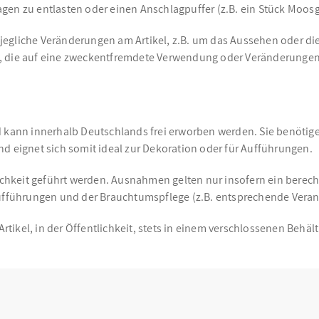
agen zu entlasten oder einen Anschlagpuffer (z.B. ein Stück Moo
jegliche Veränderungen am Artikel, z.B. um das Aussehen oder di
, die auf eine zweckentfremdete Verwendung oder Veränderungen
d kann innerhalb Deutschlands frei erworben werden. Sie benötige
d eignet sich somit ideal zur Dekoration oder für Aufführungen.
ichkeit geführt werden. Ausnahmen gelten nur insofern ein berechti
führungen und der Brauchtumspflege (z.B. entsprechende Veranst
ikel, in der Öffentlichkeit, stets in einem verschlossenen Behält