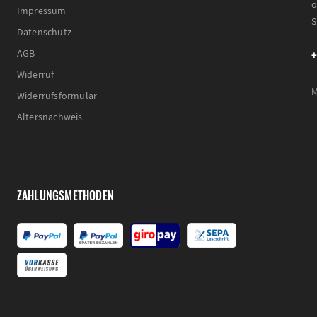
o
Impressum
S
Datenschutz
+
AGB
Widerruf
M
Widerrufsformular
Altersnachweis
ZAHLUNGSMETHODEN