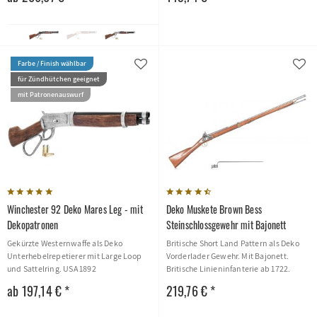
Farbe / Finish wählbar
für Zündhütchen geeignet
mit Patronenauswurf
Winchester 92 Deko Mares Leg - mit
Deko Muskete Brown Bess
Dekopatronen
Steinschlossgewehr mit Bajonett
Gekürzte Westernwaffe als Deko
Britische Short Land Pattern als Deko
Unterhebelrepetierer mit Large Loop
Vorderlader Gewehr. Mit Bajonett.
und Sattelring. USA 1892
Britische Linieninfanterie ab 1722.
ab 197,14 € *
219,76 € *