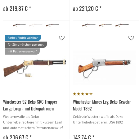
USA 1892
USA 1892
ab 219,87 € *
ab 221,20 € *
Farbe / Finish wählbar
für Zündhütchen geeignet
mit Patronenauswurf
Winchester 92 Deko SRC Trapper
Winchester Mares Leg Deko Gewehr
Large Loop - mit Dekopatronen
Model 1892
Westernwaffe als Deko
Gekürzte Westernwaffe als Deko
Unterhebelreptierer mit kurzem Lauf
Unterhebelrepetierer. USA 1892
und automatischem Patronenauswurf.
USA 1892
ab 206,67 € *
143,74 € *