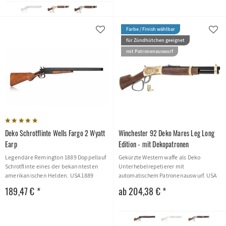
Farbe / Finish wählbar
für Zündhütchen geeignet
mit Patronenauswurf
Deko Schrotflinte Wells Fargo 2 Wyatt
Winchester 92 Deko Mares Leg Long
Earp
Edition - mit Dekopatronen
Legendäre Remington 1889 Doppellauf
Gekürzte Westernwaffe als Deko
Schrotflinte eines der bekanntesten
Unterhebelrepetierer mit
amerikanischen Helden. USA 1889
automatischem Patronenauswurf. USA
1892
189,47 € *
ab 204,38 € *