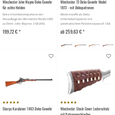
Winchester John Wayne Deko Gewehr
Winchester 73 Deko Gewehr Model
für echte Helden
1873 - mit Dekopatronen
Deko Unterhebelrepetierer der
Westernwaffe als Deko
Neuauflage der Winchester Model 1892
Unterhebelreptierer mit
zu Ehren John Waynes. USA 1981
automatischem Patronenauswurf. USA
1873
199,72 € *
ab 259,63 € *
Sharps Karabiner 1863 Deko Gewehr
Winchester Stock Cover Lederschutz
mit Patronenschlaufen