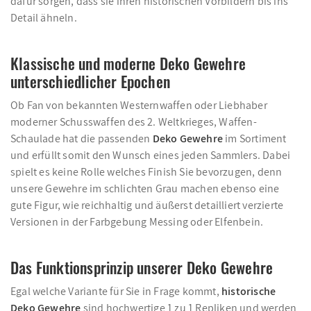
dafür sorgen, dass sie ihren historischen Vorbildern bis ins
Detail ähneln.
Klassische und moderne Deko Gewehre
unterschiedlicher Epochen
Ob Fan von bekannten Westernwaffen oder Liebhaber
moderner Schusswaffen des 2. Weltkrieges, Waffen-
Schaulade hat die passenden
Deko Gewehre
im Sortiment
und erfüllt somit den Wunsch eines jeden Sammlers. Dabei
spielt es keine Rolle welches Finish Sie bevorzugen, denn
unsere Gewehre im schlichten Grau machen ebenso eine
gute Figur, wie reichhaltig und äußerst detailliert verzierte
Versionen in der Farbgebung Messing oder Elfenbein.
Das Funktionsprinzip unserer Deko Gewehre
Egal welche Variante für Sie in Frage kommt,
historische
Deko Gewehre
sind hochwertige 1 zu 1 Repliken und werden