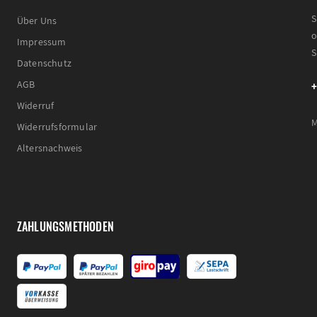
S
Über Uns
o
Impressum
S
Datenschutz
+
AGB
Widerruf
M
Widerrufsformular
Altersnachweis
ZAHLUNGSMETHODEN