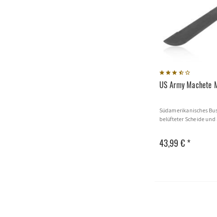
US Army Machete M
Südamerikanisches Bus
belüfteter Scheide und
43,99 € *