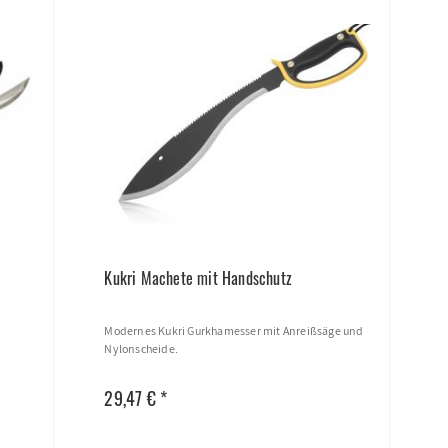
Kukri Machete mit Handschutz
Modernes Kukri Gurkhamesser mit Anreißsäge und
Nylonscheide.
29,47 € *