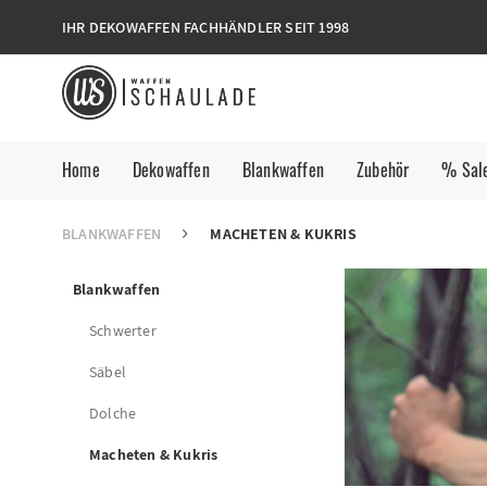
IHR DEKOWAFFEN FACHHÄNDLER SEIT 1998
Home
Dekowaffen
Blankwaffen
Zubehör
% Sal
BLANKWAFFEN
MACHETEN & KUKRIS
Blankwaffen
Schwerter
Säbel
Dolche
Macheten & Kukris