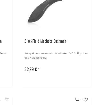
en
BlackField Machete Bushman
f und
Kompaktes Haumesser mit robusten G10 Griffplatten
und Nylonscheide.
32,99 € *