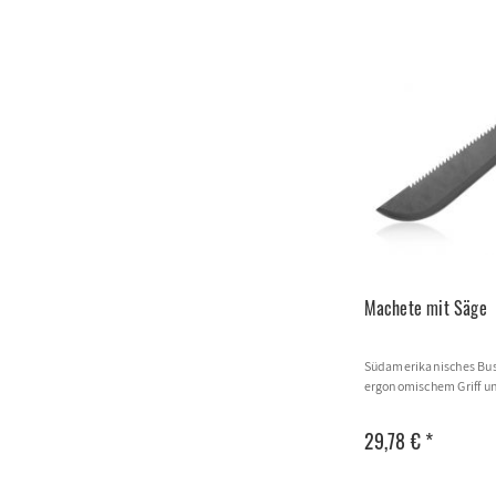
Machete mit Säge
Südamerikanisches Bus
ergonomischem Griff u
29,78 € *