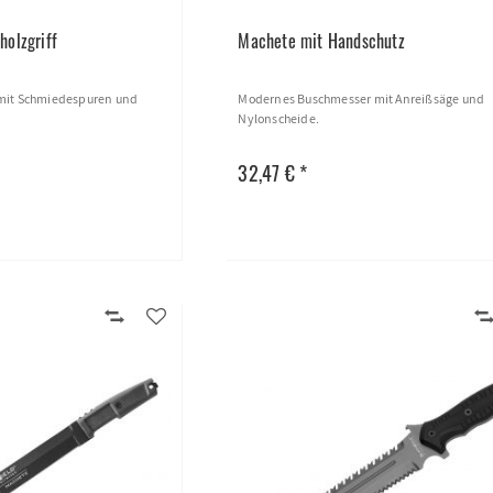
holzgriff
Machete mit Handschutz
 mit Schmiedespuren und
Modernes Buschmesser mit Anreißsäge und
Nylonscheide.
32,47 € *