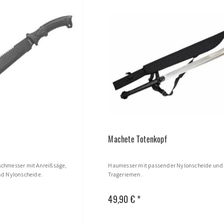
Machete Totenkopf
chmesser mit Anreißsäge,
Haumesser mit passender Nylonscheide und
nd Nylonscheide.
Trageriemen.
49,90 € *