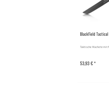
BlackField Tactica
Taktische Machete mit 
53,93 € *