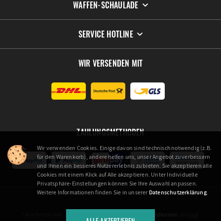
WAFFEN-SCHAULADE
SERVICE HOTLINE
WIR VERSENDEN MIT
ZAHLUNGSMETHODEN
Wir verwenden Cookies. Einige davon sind technisch notwendig (z.B.
für den Warenkorb), andere helfen uns, unser Angebot zu verbessern
und Ihnen ein besseres Nutzererlebnis zu bieten. Sie akzeptieren alle
Cookies mit einem Klick auf Alle akzeptieren. Unter Individuelle
Privatsphäre-Einstellungen können Sie Ihre Auswahl anpassen.
Weitere Informationen finden Sie in unserer
Datenschutzerklärung
.
* Alle Preise inkl. gesetzl. Mehrwertsteuer zzgl.
Versandkosten
und ggf.
ALLE AKZEPTIEREN