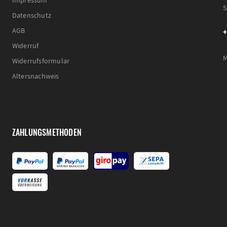
S
Datenschutz
+
AGB
Widerruf
M
Widerrufsformular
Altersnachweis
ZAHLUNGSMETHODEN