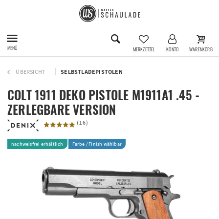
MENÜ
MERKZETTEL
KONTO
WARENKORB
ÜBERSICHT
SELBSTLADEPISTOLEN
COLT 1911 DEKO PISTOLE M1911A1 .45 -
ZERLEGBARE VERSION
(
16
)
nachweisfrei erhältlich
Farbe / Finish wählbar