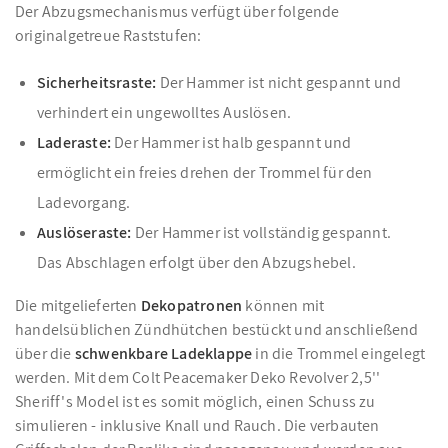
Der Abzugsmechanismus verfügt über folgende
originalgetreue Raststufen:
Sicherheitsraste:
Der Hammer ist nicht gespannt und
verhindert ein ungewolltes Auslösen.
Laderaste:
Der Hammer ist halb gespannt und
ermöglicht ein freies drehen der Trommel für den
Ladevorgang.
Auslöseraste:
Der Hammer ist vollständig gespannt.
Das Abschlagen erfolgt über den Abzugshebel.
Die mitgelieferten
Dekopatronen
können mit
handelsüblichen Zündhütchen bestückt und anschließend
über die
schwenkbare Ladeklappe
in die Trommel eingelegt
werden. Mit dem Colt Peacemaker Deko Revolver 2,5''
Sheriff's Model ist es somit möglich, einen Schuss zu
simulieren - inklusive Knall und Rauch. Die verbauten