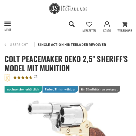
MENÜ
MERKZETTEL
KONTO
WARENKORB
ÜBERSICHT
SINGLE ACTION HINTERLADER REVOLVER
COLT PEACEMAKER DEKO 2,5'' SHERIFF'S
MODEL MIT MUNITION
(
2
)
nachweisfrei erhältlich
Farbe / Finish wählbar
für Zündhütchen geeignet