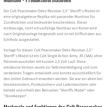
Der Colt Peacemaker Deko Revolver 2,5'' Sheriff's Model ist
eine originalgetreue Replika mit passender Munition für
Zündhütchen und bedruckter Geschenkbox. Dieser
erstklassige, nicht schussfähige Nachbau von Kolser wird
nach Originalvorlage hergestellt und ist mit Griffschalen aus
Echtholz ausgestattet.
Vorlage für diesen Colt Peacemaker Deko Revolver 2,5''
Sheriff's Model ist ein Colt Single Action Army .45 (SAA) ohne
Patronenausstoßer mit kurzem 2,5 Zoll Lauf. Diese
extrakurze Version wurde zur Selbstverteidigung und zum
verdeckten Tragen entwickelt und konnte ausschließlich für
den zivilen Gebrauch erworben werden. Sie war vor allem bei
Gesetzeshütern, Postkutschern und Ladenbesitzern sehr
beliebt und erhielt den Beinamen "Sheriffs Model" oder
"Storekeeper".
Merkmale und Funktionen des Colt Peacemaker