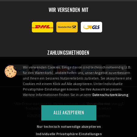
WIR VERSENDEN MIT
ZAHLUNGSMETHODEN
Wir verwenden Cookies. Einige davon sind technisch notwendig (z.B.
für den Warenkorb), andere helfen uns, unser Angebot zu verbessern
und Ihnen ein besseres Nutzererlebnis zu bieten. Sie akzeptieren alle
Cookies mit einem Klick auf Alle akzeptieren. Unter Individuelle
Privatsphäre-Einstellungen können Sie Ihre Auswahl anpassen.
Weitere Informationen finden Sie in unserer
Datenschutzerklärung
.
* Alle Preise inkl. gesetzl. Mehrwertsteuer zzgl.
Versandkosten
und ggf.
Nachnahmegebühren, wenn nicht anders beschrieben
ALLE AKZEPTIEREN
© 2025 Die Schaulade GmbH. Alle Rechte vorbehalten
Nur technisch notwendige akzeptieren
Individuelle Privatsphäre-Einstellungen