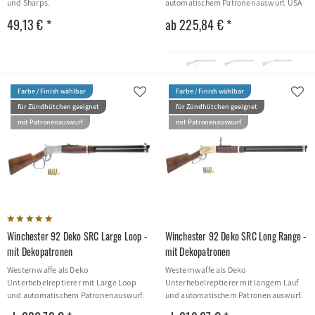
und Sharps.
automatischem Patronenauswurf. USA
1892
49,13 € *
ab 225,84 € *
Farbe / Finish wählbar
Farbe / Finish wählbar
für Zündhütchen geeignet
für Zündhütchen geeignet
mit Patronenauswurf
mit Patronenauswurf
Winchester 92 Deko SRC Large Loop -
Winchester 92 Deko SRC Long Range -
mit Dekopatronen
mit Dekopatronen
Westernwaffe als Deko
Westernwaffe als Deko
Unterhebelreptierer mit Large Loop
Unterhebelreptierer mit langem Lauf
und automatischem Patronenauswurf.
und automatischem Patronenauswurf.
USA 1892
USA 1892