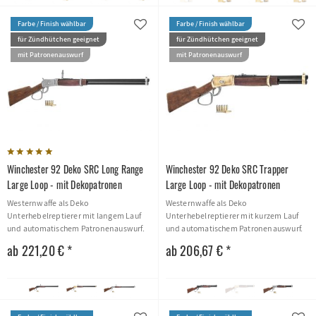
Farbe / Finish wählbar
Farbe / Finish wählbar
für Zündhütchen geeignet
für Zündhütchen geeignet
mit Patronenauswurf
mit Patronenauswurf
Winchester 92 Deko SRC Long Range
Winchester 92 Deko SRC Trapper
Large Loop - mit Dekopatronen
Large Loop - mit Dekopatronen
Westernwaffe als Deko
Westernwaffe als Deko
Unterhebelreptierer mit langem Lauf
Unterhebelreptierer mit kurzem Lauf
und automatischem Patronenauswurf.
und automatischem Patronenauswurf.
USA 1892
USA 1892
ab 221,20 € *
ab 206,67 € *