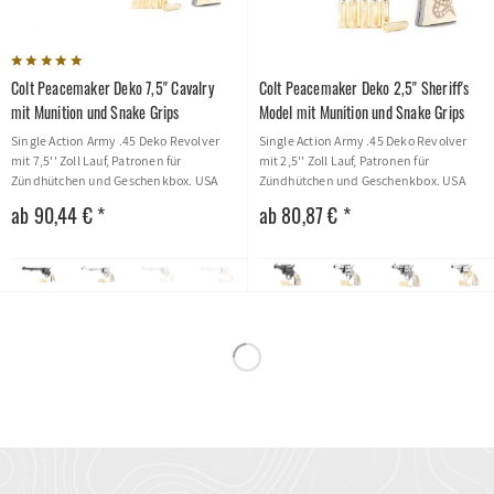
Colt Peacemaker Deko 7,5'' Cavalry
Colt Peacemaker Deko 2,5'' Sheriff's
mit Munition und Snake Grips
Model mit Munition und Snake Grips
Single Action Army .45 Deko Revolver
Single Action Army .45 Deko Revolver
mit 7,5'' Zoll Lauf, Patronen für
mit 2,5'' Zoll Lauf, Patronen für
Zündhütchen und Geschenkbox. USA
Zündhütchen und Geschenkbox. USA
1873
1873
ab 90,44 € *
ab 80,87 € *