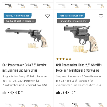
Farbe / Finish wählbar
Farbe / Finish wählbar
für Zündhütchen geeignet
für Zündhütchen geeignet
Colt Peacemaker Deko 7,5'' Cavalry
Colt Peacemaker Deko 2,5'' Sheriff's
mit Munition und Ivory Grips
Model mit Munition und Ivory Grips
Single Action Army .45 Deko Revolver
Single Action Army .45 Deko Revolver
mit 7,5'' Zoll Lauf, Patronen für
mit 2,5'' Zoll Lauf, Patronen für
Zündhütchen und Geschenkbox. USA
Zündhütchen und Geschenkbox. USA
1873
1873
ab 86,36 € *
ab 77,48 € *