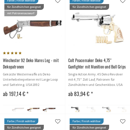
Farbe / Finish wählbar
Farbe / Finish wählbar
für Zündhütchen geeignet
für Zündhütchen geeignet
mit Patronenauswurf
Winchester 92 Deko Mares Leg - mit
Colt Peacemaker Deko 4,75''
Dekopatronen
Gunfighter mit Munition und Bull Grips
Gekürzte Westernwaffe als Deko
Single Action Army .45 Deko Revolver
Unterhebelrepetierer mit Large Loop
mit 4,75'' Zoll Lauf, Patronen für
und Sattelring. USA 1892
Zündhütchen und Geschenkbox. USA
1873
ab 197,14 € *
ab 83,94 € *
Farbe / Finish wählbar
Farbe / Finish wählbar
für Zündhütchen geeignet
für Zündhütchen geeignet