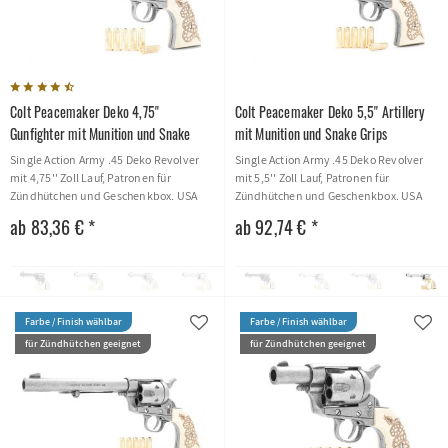
Colt Peacemaker Deko 4,75''
Colt Peacemaker Deko 5,5'' Artillery
Gunfighter mit Munition und Snake
mit Munition und Snake Grips
Grips
Single Action Army .45 Deko Revolver
Single Action Army .45 Deko Revolver
mit 4,75'' Zoll Lauf, Patronen für
mit 5,5'' Zoll Lauf, Patronen für
Zündhütchen und Geschenkbox. USA
Zündhütchen und Geschenkbox. USA
1873
1895
ab 83,36 € *
ab 92,74 € *
Farbe / Finish wählbar
Farbe / Finish wählbar
für Zündhütchen geeignet
für Zündhütchen geeignet