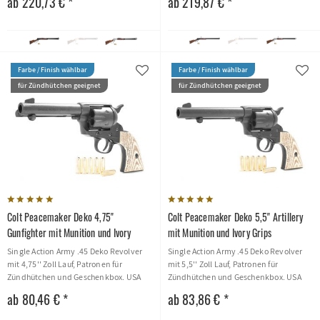
ab 220,73 € *
ab 219,87 € *
Farbe / Finish wählbar
Farbe / Finish wählbar
für Zündhütchen geeignet
für Zündhütchen geeignet
Colt Peacemaker Deko 4,75''
Colt Peacemaker Deko 5,5'' Artillery
Gunfighter mit Munition und Ivory
mit Munition und Ivory Grips
Grips
Single Action Army .45 Deko Revolver
Single Action Army .45 Deko Revolver
mit 4,75'' Zoll Lauf, Patronen für
mit 5,5'' Zoll Lauf, Patronen für
Zündhütchen und Geschenkbox. USA
Zündhütchen und Geschenkbox. USA
1873
1873
ab 80,46 € *
ab 83,86 € *