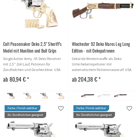
Colt Peacemaker Deko 2,5'' Sheriff's
Winchester 92 Deko Mares Leg Long
Model mit Munition und Bull Grips
Edition - mit Dekopatronen
Single Action Army .45 Deko Revolver
Gekürzte Westernwaffe als Deko
mit 2,5'' Zoll Lauf, Patronen für
Unterhebelrepetierer mit
Zündhütchen und Geschenkbox. USA
automatischem Patronenauswurf. USA
1873
1892
ab 80,94 € *
ab 204,38 € *
Farbe / Finish wählbar
Farbe / Finish wählbar
für Zündhütchen geeignet
für Zündhütchen geeignet