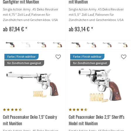
Gunfighter mit Munition
mit Munition
Single Action Army .45 Deko Revolver
Single Action Army .45 Deko Revolver
mit 4,75'' Zoll Lauf, Patronen für
mit 5,5'' Zoll Lauf, Patronen für
Zündhütchen und Geschenkbox. USA
Zündhütchen und Geschenkbox. USA
1873
1895
ab 87,94 € *
ab 93,14 € *
Farbe / Finish wählbar
Farbe / Finish wählbar
für Zündhütchen geeignet
für Zündhütchen geeignet
Colt Peacemaker Deko 7,5'' Cavalry
Colt Peacemaker Deko 2,5'' Sheriff's
mit Munition
Model mit Munition
Single Action Army .45 Deko Revolver
Single Action Army .45 Deko Revolver