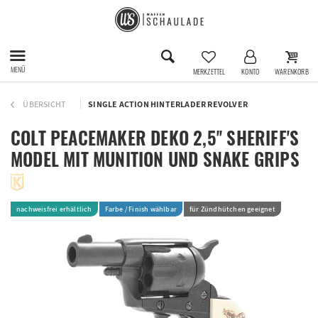
MENÜ
MERKZETTEL
KONTO
WARENKORB
ÜBERSICHT
SINGLE ACTION HINTERLADER REVOLVER
COLT PEACEMAKER DEKO 2,5'' SHERIFF'S
MODEL MIT MUNITION UND SNAKE GRIPS
nachweisfrei erhältlich
Farbe / Finish wählbar
für Zündhütchen geeignet