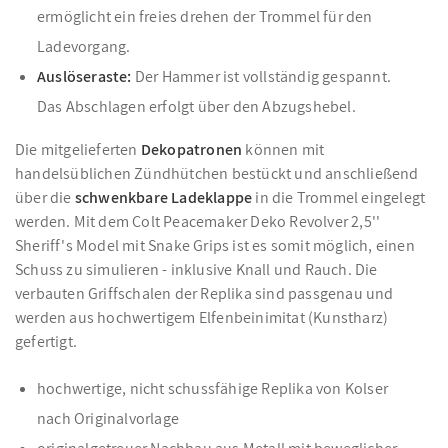
ermöglicht ein freies drehen der Trommel für den
Ladevorgang.
Auslöseraste:
Der Hammer ist vollständig gespannt.
Das Abschlagen erfolgt über den Abzugshebel.
Die mitgelieferten
Dekopatronen
können mit
handelsüblichen Zündhütchen bestückt und anschließend
über die
schwenkbare Ladeklappe
in die Trommel eingelegt
werden. Mit dem Colt Peacemaker Deko Revolver 2,5''
Sheriff's Model mit Snake Grips ist es somit möglich, einen
Schuss zu simulieren - inklusive Knall und Rauch. Die
verbauten Griffschalen der Replika sind passgenau und
werden aus hochwertigem Elfenbeinimitat (Kunstharz)
gefertigt.
hochwertige, nicht schussfähige Replika von Kolser
nach Originalvorlage