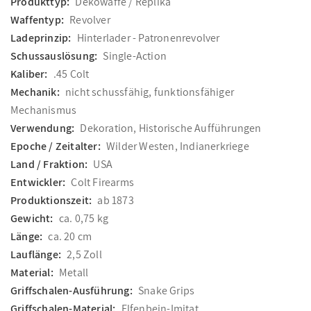
Produkttyp:
Dekowaffe / Replika
Waffentyp:
Revolver
Ladeprinzip:
Hinterlader - Patronenrevolver
Schussauslösung:
Single-Action
Kaliber:
.45 Colt
Mechanik:
nicht schussfähig, funktionsfähiger
Mechanismus
Verwendung:
Dekoration, Historische Aufführungen
Epoche / Zeitalter:
Wilder Westen, Indianerkriege
Land / Fraktion:
USA
Entwickler:
Colt Firearms
Produktionszeit:
ab 1873
Gewicht:
ca. 0,75 kg
Länge:
ca. 20 cm
Lauflänge:
2,5 Zoll
Material:
Metall
Griffschalen-Ausführung:
Snake Grips
Griffschalen-Material:
Elfenbein-Imitat