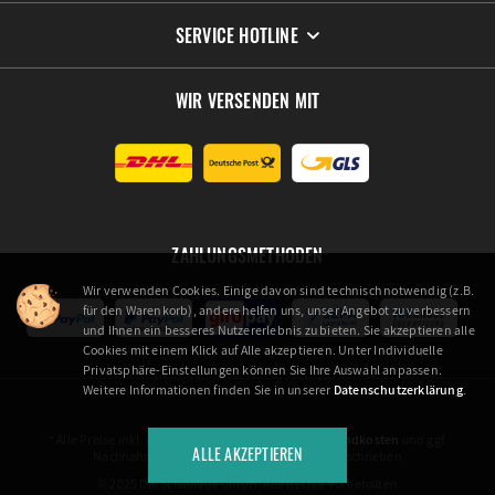
SERVICE HOTLINE
WIR VERSENDEN MIT
ZAHLUNGSMETHODEN
Wir verwenden Cookies. Einige davon sind technisch notwendig (z.B.
für den Warenkorb), andere helfen uns, unser Angebot zu verbessern
und Ihnen ein besseres Nutzererlebnis zu bieten. Sie akzeptieren alle
Cookies mit einem Klick auf Alle akzeptieren. Unter Individuelle
Privatsphäre-Einstellungen können Sie Ihre Auswahl anpassen.
Weitere Informationen finden Sie in unserer
Datenschutzerklärung
.
* Alle Preise inkl. gesetzl. Mehrwertsteuer zzgl.
Versandkosten
und ggf.
ALLE AKZEPTIEREN
Nachnahmegebühren, wenn nicht anders beschrieben
© 2025 Die Schaulade GmbH. Alle Rechte vorbehalten