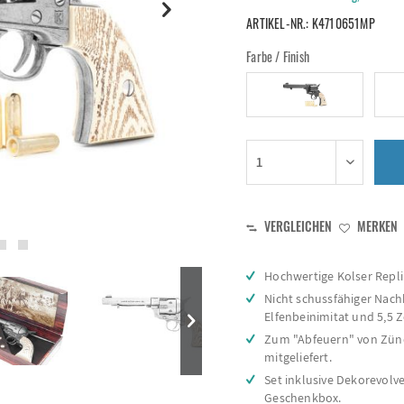
ARTIKEL-NR.:
K4710651MP
Farbe / Finish
VERGLEICHEN
MERKEN
Hochwertige Kolser Replik
Nicht schussfähiger Nach
Elfenbeinimitat und 5,5 Z
Zum "Abfeuern" von Zünd
mitgeliefert.
Set inklusive Dekorevolv
Geschenkbox.