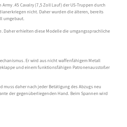
n Army .45 Cavalry (7,5 Zoll Lauf) der US-Truppen durch
anerkriegen nicht. Daher wurden die älteren, bereits
oll umgebaut.
rie. Daher erhielten diese Modelle die umgangssprachliche
 Mechanismus. Er wird aus nicht waffenfähigem Metall
adeklappe und einem funktionsfähigen Patronenausstoßer
d muss daher nach jeder Betätigung des Abzugs neu
kante der gegenüberliegenden Hand. Beim Spannen wird