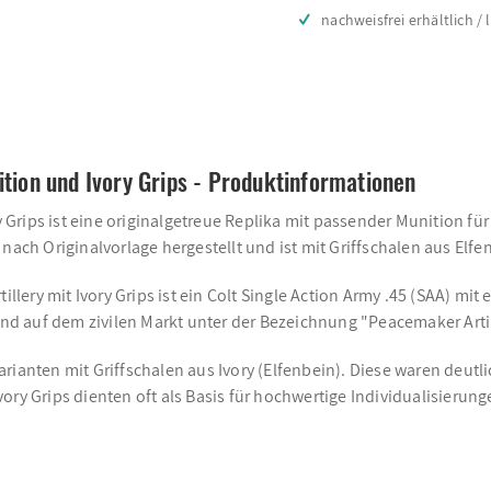
nachweisfrei erhältlich / 
ition und Ivory Grips - Produktinformationen
ory Grips ist eine originalgetreue Replika mit passender Munition
nach Originalvorlage hergestellt und ist mit Griffschalen aus Elfe
llery mit Ivory Grips ist ein Colt Single Action Army .45 (SAA) mit
d auf dem zivilen Markt unter der Bezeichnung "Peacemaker Arti
ianten mit Griffschalen aus Ivory (Elfenbein). Diese waren deutlic
ory Grips dienten oft als Basis für hochwertige Individualisieru