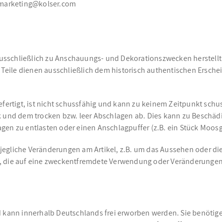
s, marketing@kolser.com
ausschließlich zu Anschauungs- und Dekorationszwecken herstellt. 
eile dienen ausschließlich dem historisch authentischen Ersche
efertigt, ist nicht schussfähig und kann zu keinem Zeitpunkt sch
und dem trocken bzw. leer Abschlagen ab. Dies kann zu Beschäd
agen zu entlasten oder einen Anschlagpuffer (z.B. ein Stück Moo
jegliche Veränderungen am Artikel, z.B. um das Aussehen oder di
, die auf eine zweckentfremdete Verwendung oder Veränderungen
d kann innerhalb Deutschlands frei erworben werden. Sie benötige