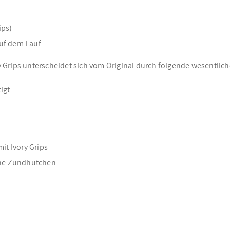
ips)
auf dem Lauf
ory Grips unterscheidet sich vom Original durch folgende wesentlic
igt
mit Ivory Grips
che Zündhütchen