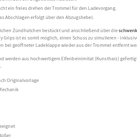
ht ein freies drehen der Trommel für den Ladevorgang.
as Abschlagen erfolgt über den Abzugshebel.
ichen Zündhütchen bestückt und anschließend über die
schwenk
ry Grips ist es somit möglich, einen Schuss zu simulieren - inklus
 bei geöffneter Ladeklappe wieder aus der Trommel entfernt we
d werden aus hochwertigem Elfenbeinimitat (Kunstharz) gefertigt.
.
ach Originalvorlage
 Mechanik
eeignet
toßer