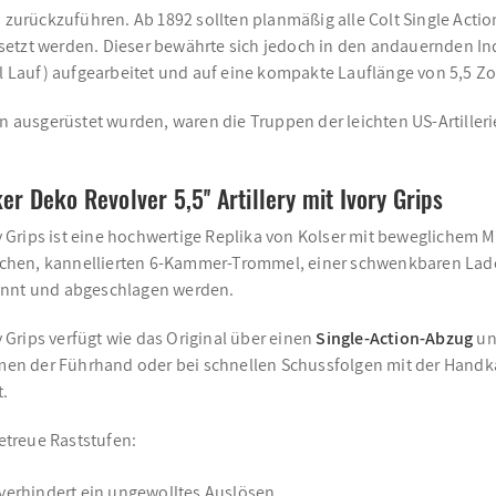
 zurückzuführen. Ab 1892 sollten planmäßig alle Colt Single Actio
etzt werden. Dieser bewährte sich jedoch in den andauernden Indi
ll Lauf) aufgearbeitet und auf eine kompakte Lauflänge von 5,5 Z
rn ausgerüstet wurden, waren die Truppen der leichten US-Artille
Deko Revolver 5,5'' Artillery mit Ivory Grips
ory Grips ist eine hochwertige Replika von Kolser mit beweglichem
eglichen, kannellierten 6-Kammer-Trommel, einer schwenkbaren L
pannt und abgeschlagen werden.
y Grips verfügt wie das Original über einen
Single-Action-Abzug
un
men der Führhand oder bei schnellen Schussfolgen mit der Hand
.
etreue Raststufen:
verhindert ein ungewolltes Auslösen.