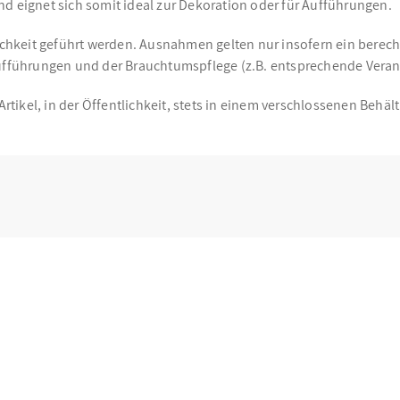
d eignet sich somit ideal zur Dekoration oder für Aufführungen.
ichkeit geführt werden. Ausnahmen gelten nur insofern ein berechti
führungen und der Brauchtumspflege (z.B. entsprechende Veranst
ikel, in der Öffentlichkeit, stets in einem verschlossenen Behält