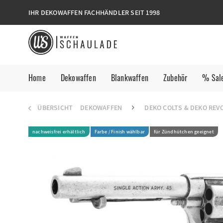
IHR DEKOWAFFEN FACHHÄNDLER SEIT 1998
Home
Dekowaffen
Blankwaffen
Zubehör
% Sal
ÜBERSICHT
DEKOWAFFEN
DEKO COLTS & DEKO REV
nachweisfrei erhältlich
Farbe / Finish wählbar
für Zündhütchen geeignet