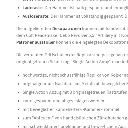
Laderaste:
Der Hammer ist halb gespannt und ermöglic
Auslöseraste:
Der Hammer ist vollständig gespannt. D
Die mitgelieferten
Dekopatronen
können mit handelsübl
dem Colt Peacemaker Deko Revolver 5,5'' Artillery mit Ivo
Patronenausstoßer
können die eingelegten Dekopatronen
Die verbauten Griffschalen der Replika sind passgenau un
originalgetreuen Schriftzug "Single Action Army" markiert
hochwertige, nicht schussfähige Replika von Kolser n
originalgetreuer Nachbau aus Metall mit beweglicher
Single Action Abzug mit 3 originalgetreuen Raststufen
kann gespannt und abgeschlagen werden
mit beweglicher, kannelierter 6-Kammer-Trommel
zum "Abfeuern" von handelsüblichen Zündhütchen g
mit schwenkbarer Ladeklappe und beweglichem Auss