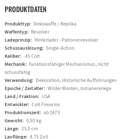
PRODUKTDATEN
Produkttyp:
Dekowaffe / Replika
Waffentyp:
Revolver
Ladeprinzip:
Hinterlader - Patronenrevolver
Schussauslösung:
Single-Action
Kaliber:
.45 Colt
Mechanik:
funktionsfähiger Mechanismus, nicht
schussfähig
Verwendung:
Dekoration, Historische Aufführungen
Epoche / Zeitalter:
Wilder Westen, Indianerkriege
Land / Fraktion:
USA
Entwickler:
Colt Firearms
Produktionszeit:
ab 1873
Gewicht:
0,93 kg
Länge:
25,5 cm
Lauflänge:
4,75 Zoll