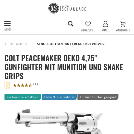
MENÜ
MERKZETTEL
KONTO
WARENKORB
ÜBERSICHT
SINGLE ACTION HINTERLADER REVOLVER
COLT PEACEMAKER DEKO 4,75''
GUNFIGHTER MIT MUNITION UND SNAKE
GRIPS
(
1
)
nachweisfrei erhältlich
Farbe / Finish wählbar
für Zündhütchen geeignet