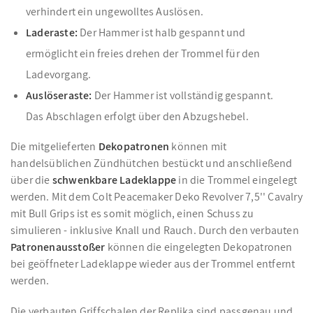
verhindert ein ungewolltes Auslösen.
Laderaste:
Der Hammer ist halb gespannt und
ermöglicht ein freies drehen der Trommel für den
Ladevorgang.
Auslöseraste:
Der Hammer ist vollständig gespannt.
Das Abschlagen erfolgt über den Abzugshebel.
Die mitgelieferten
Dekopatronen
können mit
handelsüblichen Zündhütchen bestückt und anschließend
über die
schwenkbare Ladeklappe
in die Trommel eingelegt
werden. Mit dem Colt Peacemaker Deko Revolver 7,5'' Cavalry
mit Bull Grips ist es somit möglich, einen Schuss zu
simulieren - inklusive Knall und Rauch. Durch den verbauten
Patronenausstoßer
können die eingelegten Dekopatronen
bei geöffneter Ladeklappe wieder aus der Trommel entfernt
werden.
Die verbauten Griffschalen der Replika sind passgenau und