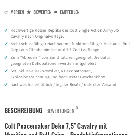
MERKEN
BEWERTEN
EMPFEHLEN
Hochwertige Kolser Replika des Colt Single Action Army .45
Cavalry nach Originalvorlage.
Nicht schussfähiger Nachbau mit funktionsfähiger Mechanik, Bull
Grips aus Elfenbeinimitat und 7,5 Zoll Lauflänge.
Zum "Abfeuern" von Zündhütchen geeignet. Die dafür
geeigneten Dekopatronen werden mitgeliefert.
Set inklusive Dekorevolver, 6 Dekopatronen,
Explosionszeichnung und bedruckter Geschenkbox.
nachweisfrei erhältlich / legaler Besitz / diskreter Versand
0
BESCHREIBUNG
BEWERTUNGEN
Colt Peacemaker Deko 7,5'' Cavalry mit
Munition und Bull Grips - Produktinformationen