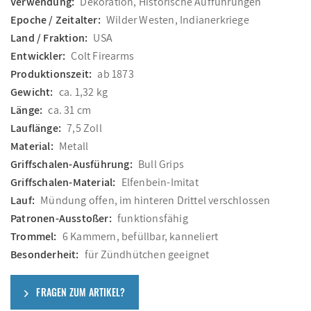
Verwendung:
Dekoration, Historische Aufführungen
Epoche / Zeitalter:
Wilder Westen, Indianerkriege
Land / Fraktion:
USA
Entwickler:
Colt Firearms
Produktionszeit:
ab 1873
Gewicht:
ca. 1,32 kg
Länge:
ca. 31 cm
Lauflänge:
7,5 Zoll
Material:
Metall
Griffschalen-Ausführung:
Bull Grips
Griffschalen-Material:
Elfenbein-Imitat
Lauf:
Mündung offen, im hinteren Drittel verschlossen
Patronen-Ausstoßer:
funktionsfähig
Trommel:
6 Kammern, befüllbar, kanneliert
Besonderheit:
für Zündhütchen geeignet
FRAGEN ZUM ARTIKEL?