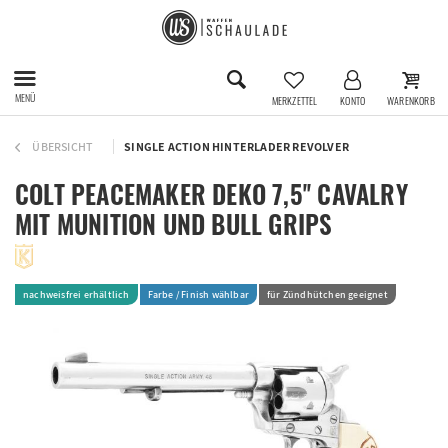
MENÜ
MERKZETTEL
KONTO
WARENKORB
ÜBERSICHT
SINGLE ACTION HINTERLADER REVOLVER
COLT PEACEMAKER DEKO 7,5'' CAVALRY
MIT MUNITION UND BULL GRIPS
nachweisfrei erhältlich
Farbe / Finish wählbar
für Zündhütchen geeignet