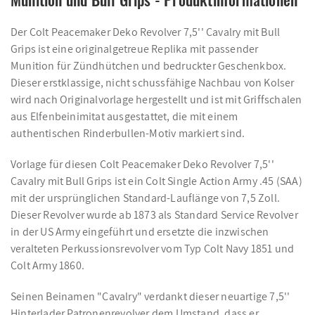
Der Colt Peacemaker Deko Revolver 7,5'' Cavalry mit Bull
Grips ist eine originalgetreue Replika mit passender
Munition für Zündhütchen und bedruckter Geschenkbox.
Dieser erstklassige, nicht schussfähige Nachbau von Kolser
wird nach Originalvorlage hergestellt und ist mit Griffschalen
aus Elfenbeinimitat ausgestattet, die mit einem
authentischen Rinderbullen-Motiv markiert sind.
Vorlage für diesen Colt Peacemaker Deko Revolver 7,5''
Cavalry mit Bull Grips ist ein Colt Single Action Army .45 (SAA)
mit der ursprünglichen Standard-Lauflänge von 7,5 Zoll.
Dieser Revolver wurde ab 1873 als Standard Service Revolver
in der US Army eingeführt und ersetzte die inzwischen
veralteten Perkussionsrevolver vom Typ Colt Navy 1851 und
Colt Army 1860.
Seinen Beinamen "Cavalry" verdankt dieser neuartige 7,5''
Hinterlader Patronenrevolver dem Umstand, dass er