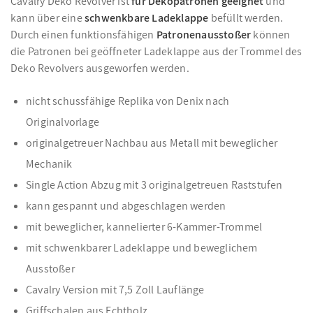
Cavalry Deko Revolver ist
für Dekopatronen geeignet
und
kann über eine
schwenkbare Ladeklappe
befüllt werden.
Durch einen funktionsfähigen
Patronenausstoßer
können
die Patronen bei geöffneter Ladeklappe aus der Trommel des
Deko Revolvers ausgeworfen werden.
nicht schussfähige Replika von Denix nach
Originalvorlage
originalgetreuer Nachbau aus Metall mit beweglicher
Mechanik
Single Action Abzug mit 3 originalgetreuen Raststufen
kann gespannt und abgeschlagen werden
mit beweglicher, kannelierter 6-Kammer-Trommel
mit schwenkbarer Ladeklappe und beweglichem
Ausstoßer
Cavalry Version mit 7,5 Zoll Lauflänge
Griffschalen aus Echtholz