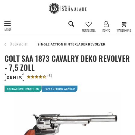
MENÜ
MERKZETTEL
KONTO
WARENKORB
ÜBERSICHT
SINGLE ACTION HINTERLADER REVOLVER
COLT SAA 1873 CAVALRY DEKO REVOLVER
- 7,5 ZOLL
(
5
)
nachweisfrei erhältlich
Farbe / Finish wählbar