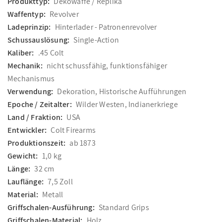
Produkttyp:
Dekowaffe / Replika
Waffentyp:
Revolver
Ladeprinzip:
Hinterlader - Patronenrevolver
Schussauslösung:
Single-Action
Kaliber:
.45 Colt
Mechanik:
nicht schussfähig, funktionsfähiger
Mechanismus
Verwendung:
Dekoration, Historische Aufführungen
Epoche / Zeitalter:
Wilder Westen, Indianerkriege
Land / Fraktion:
USA
Entwickler:
Colt Firearms
Produktionszeit:
ab 1873
Gewicht:
1,0 kg
Länge:
32 cm
Lauflänge:
7,5 Zoll
Material:
Metall
Griffschalen-Ausführung:
Standard Grips
Griffschalen-Material:
Holz