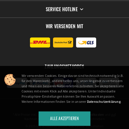
SERVICE HOTLINE
WIR VERSENDEN MIT
ZAHLUNGSMETHODEN
Wir verwenden Cookies. Einige davon sind technisch notwendig (z.B.
für den Warenkorb), andere helfen uns, unser Angebot zu verbessern
und Ihnen ein besseres Nutzererlebnis zu bieten. Sie akzeptieren alle
Cookies mit einem Klick auf Alle akzeptieren. Unter Individuelle
Privatsphäre-Einstellungen können Sie Ihre Auswahl anpassen.
Weitere Informationen finden Sie in unserer
Datenschutzerklärung
.
* Alle Preise inkl. gesetzl. Mehrwertsteuer zzgl.
Versandkosten
und ggf.
ALLE AKZEPTIEREN
Nachnahmegebühren, wenn nicht anders beschrieben
© 2025 Die Schaulade GmbH. Alle Rechte vorbehalten