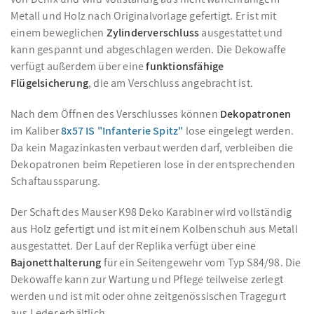
Metall und Holz nach Originalvorlage gefertigt. Er ist mit
einem beweglichen
Zylinderverschluss
ausgestattet und
kann gespannt und abgeschlagen werden. Die Dekowaffe
verfügt außerdem über eine
funktionsfähige
Flügelsicherung
, die am Verschluss angebracht ist.
Nach dem Öffnen des Verschlusses können
Dekopatronen
im Kaliber
8x57 IS "Infanterie Spitz"
lose eingelegt werden.
Da kein Magazinkasten verbaut werden darf, verbleiben die
Dekopatronen beim Repetieren lose in der entsprechenden
Schaftaussparung.
Der Schaft des Mauser K98 Deko Karabiner wird vollständig
aus Holz gefertigt und ist mit einem Kolbenschuh aus Metall
ausgestattet. Der Lauf der Replika verfügt über eine
Bajonetthalterung
für ein Seitengewehr vom Typ S84/98. Die
Dekowaffe kann zur Wartung und Pflege teilweise zerlegt
werden und ist mit oder ohne zeitgenössischen Tragegurt
aus Leder erhältlich.