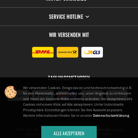
SERVICE HOTLINE
WIR VERSENDEN MIT
ZAHLUNGSMETHODEN
Wir verwenden Cookies. Einige davon sind technisch notwendig (z.B.
für den Warenkorb), andere helfen uns, unser Angebot zu verbessern
und Ihnen ein besseres Nutzererlebnis zu bieten. Sie akzeptieren alle
Cookies mit einem Klick auf Alle akzeptieren. Unter Individuelle
Privatsphäre-Einstellungen können Sie Ihre Auswahl anpassen.
Weitere Informationen finden Sie in unserer
Datenschutzerklärung
.
* Alle Preise inkl. gesetzl. Mehrwertsteuer zzgl.
Versandkosten
und ggf.
ALLE AKZEPTIEREN
Nachnahmegebühren, wenn nicht anders beschrieben