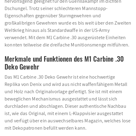
hervorragend geeignet für den Guerillakampf im dichten
Dschungel. Trotz seiner schlechteren Mannstopp-
Eigenschaften gegenüber Sturmgewehren und
großkalibrigen Gewehren wurde es bis weit über den Zweiten
Weltkrieg hinaus als Standardwaffe in der US-Army
verwendet. Mit dem M1 Carbine .30 ausgerüstete Einheiten
konnten teilweise die dreifache Munitionsmenge mitführen.
Merkmale und Funktionen des M1 Carbine .30
Deko Gewehr
Das M1 Carbine .30 Deko Gewehr ist eine hochwertige
Replika von Denix und wird aus nicht waffenfähigem Metall
und Holz nach Originalvorlage gefertigt. Sie ist mit einem
beweglichen Mechanismus ausgestattet und lässt sich
durchladen und abschlagen. Dieser authentische Nachbau
ist, wie das Original, mit einem L-Klappvisier ausgestattet
und verfügt über ein auswechselbares Magazin, welches lose
mit Dekopatronen befüllt werden kann.