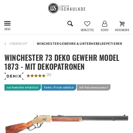
MENÜ
MERKZETTEL
KONTO
WARENKORB
ÜBERSICHT
WINCHESTER GEWEHRE & UNTERHEBELREPETIERER
WINCHESTER 73 DEKO GEWEHR MODEL
1873 - MIT DEKOPATRONEN
(
1
)
nachweisfrei erhältlich
Farbe / Finish wählbar
mit Patronenauswurf