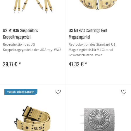
US M1936 Suspenders
US M1923 Cartridge Belt
Koppeltragegestell
Magazingürtel
Reproduktion des US
Reproduktion des Standard US
Koppeltragegestells der US Army. WW2
Magazingürtels für M1 Garand
Gewehrschützen. WW2
29,77 € *
47,32 € *
verschiedene Längen