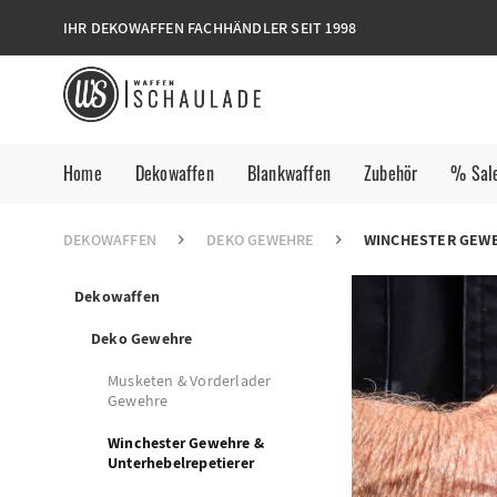
IHR DEKOWAFFEN FACHHÄNDLER SEIT 1998
Home
Dekowaffen
Blankwaffen
Zubehör
% Sal
DEKOWAFFEN
DEKO GEWEHRE
WINCHESTER GEWE
Dekowaffen
Deko Gewehre
Musketen & Vorderlader
Gewehre
Winchester Gewehre &
Unterhebelrepetierer