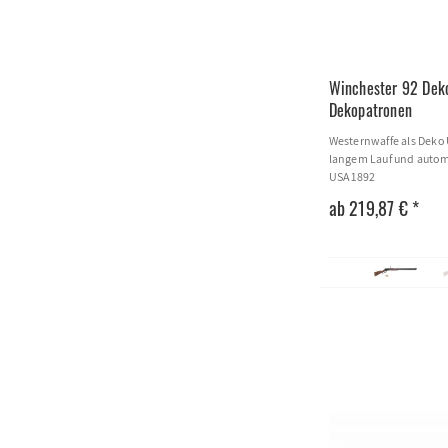
Winchester 92 Dek
Dekopatronen
Westernwaffe als Deko 
langem Lauf und autom
USA 1892
ab 219,87 € *