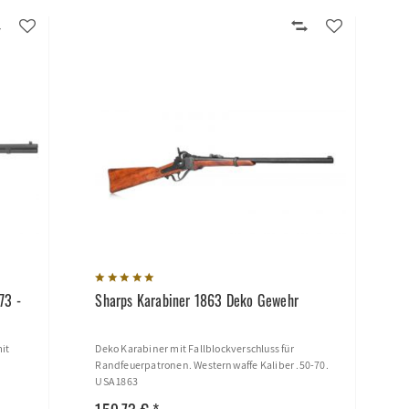
73 -
Sharps Karabiner 1863 Deko Gewehr
it
Deko Karabiner mit Fallblockverschluss für
Randfeuerpatronen. Westernwaffe Kaliber .50-70.
USA 1863