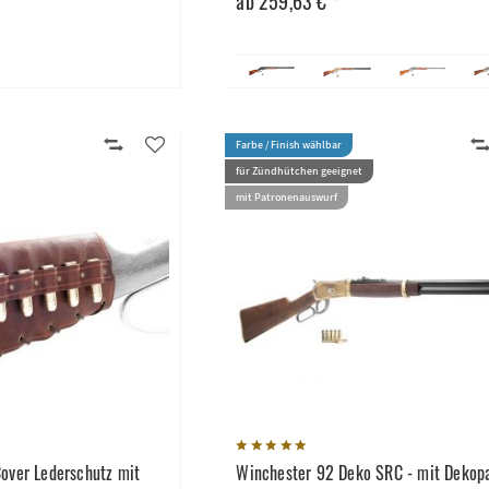
ab 259,63 € *
Farbe / Finish wählbar
für Zündhütchen geeignet
mit Patronenauswurf
over Lederschutz mit
Winchester 92 Deko SRC - mit Dekop