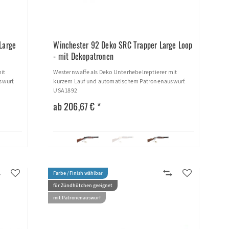
Large
Winchester 92 Deko SRC Trapper Large Loop
- mit Dekopatronen
it
Westernwaffe als Deko Unterhebelreptierer mit
swurf.
kurzem Lauf und automatischem Patronenauswurf.
USA 1892
ab 206,67 € *
Farbe / Finish wählbar
für Zündhütchen geeignet
mit Patronenauswurf