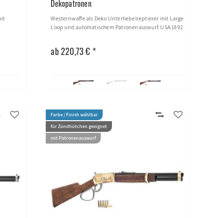
Dekopatronen
it
Westernwaffe als Deko Unterhebelreptierer mit Large
Loop und automatischem Patronenauswurf. USA 1892
ab 220,73 € *
Farbe / Finish wählbar
für Zündhütchen geeignet
mit Patronenauswurf