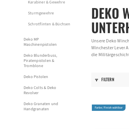
Karabiner & Gewehre
DEKO 
Sturmgewehre
UNTER
Schrotflinten & Büchsen
Deko MP
Unsere Deko Winche
Maschinenpistolen
Winchester Lever A
die Militärgeschic
Deko Blunderbuss,
Piratenpistolen &
Tromblone
Deko Pistolen
FILTERN
Deko Colts & Deko
Revolver
Deko Granaten und
Farbe / Finish wählbar
Handgranaten