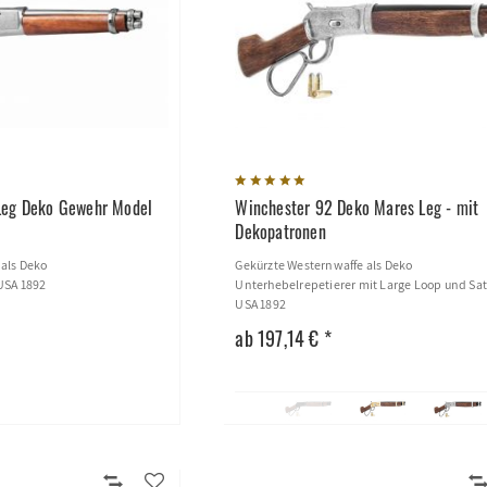
Leg Deko Gewehr Model
Winchester 92 Deko Mares Leg - mit
Dekopatronen
 als Deko
Gekürzte Westernwaffe als Deko
USA 1892
Unterhebelrepetierer mit Large Loop und Sat
USA 1892
ab 197,14 € *