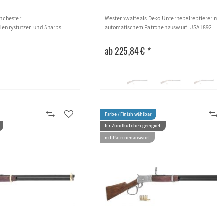
inchester
Westernwaffe als Deko Unterhebelreptierer m
Henrystutzen und Sharps.
automatischem Patronenauswurf. USA 1892
ab 225,84 € *
Farbe / Finish wählbar
für Zündhütchen geeignet
mit Patronenauswurf