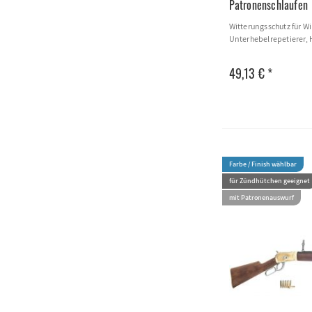
Patronenschlaufen
Witterungsschutz für W
Unterhebelrepetierer, 
49,13 € *
Farbe / Finish wählbar
für Zündhütchen geeignet
mit Patronenauswurf