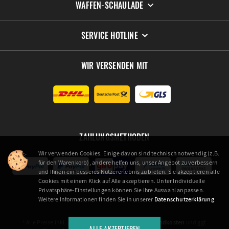
WAFFEN-SCHAULADE
SERVICE HOTLINE
WIR VERSENDEN MIT
ZAHLUNGSMETHODEN
Wir verwenden Cookies. Einige davon sind technisch notwendig (z.B.
für den Warenkorb), andere helfen uns, unser Angebot zu verbessern
und Ihnen ein besseres Nutzererlebnis zu bieten. Sie akzeptieren alle
Cookies mit einem Klick auf Alle akzeptieren. Unter Individuelle
Privatsphäre-Einstellungen können Sie Ihre Auswahl anpassen.
Weitere Informationen finden Sie in unserer
Datenschutzerklärung
.
* Alle Preise inkl. gesetzl. Mehrwertsteuer zzgl.
Versandkosten
und ggf.
ALLE AKZEPTIEREN