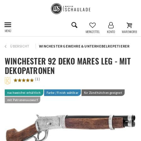
MENÜ
MERKZETTEL
KONTO
WARENKORB
ÜBERSICHT
WINCHESTER GEWEHRE & UNTERHEBELREPETIERER
WINCHESTER 92 DEKO MARES LEG - MIT
DEKOPATRONEN
(
1
)
nachweisfrei erhältlich
Farbe / Finish wählbar
für Zündhütchen geeignet
mit Patronenauswurf