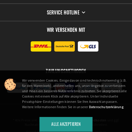
SERVICE HOTLINE
WIR VERSENDEN MIT
ZAHLUNGSMETHODEN
Wir verwenden Cookies. Einige davon sind technisch notwendig (z.B.
für den Warenkorb), andere helfen uns, unser Angebot zu verbessern
und Ihnen ein besseres Nutzererlebnis zu bieten. Sie akzeptieren alle
Cookies mit einem Klick auf Alle akzeptieren. Unter Individuelle
Privatsphäre-Einstellungen können Sie Ihre Auswahl anpassen.
Weitere Informationen finden Sie in unserer
Datenschutzerklärung
.
* Alle Preise inkl. gesetzl. Mehrwertsteuer zzgl.
Versandkosten
und ggf.
ALLE AKZEPTIEREN
Nachnahmegebühren, wenn nicht anders beschrieben
© 2025 Die Schaulade GmbH. Alle Rechte vorbehalten