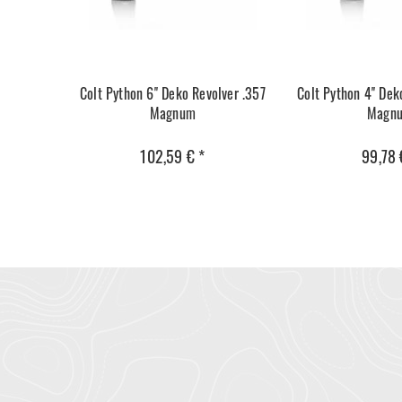
Colt Python 6'' Deko Revolver .357
Colt Python 4'' Dek
Magnum
Magn
102,59 € *
99,78 