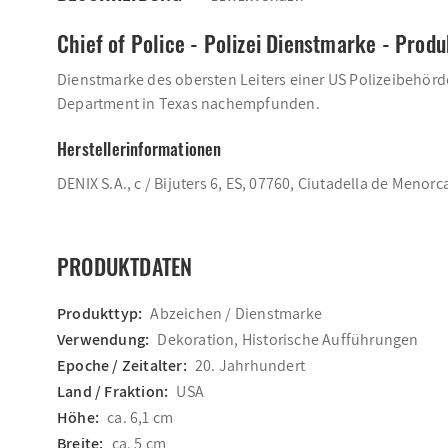
Chief of Police - Polizei Dienstmarke - Prod
Dienstmarke des obersten Leiters einer US Polizeibehörde
Department in Texas nachempfunden.
Herstellerinformationen
DENIX S.A., c / Bijuters 6, ES, 07760, Ciutadella de Menorc
PRODUKTDATEN
Produkttyp:
Abzeichen / Dienstmarke
Verwendung:
Dekoration, Historische Aufführungen
Epoche / Zeitalter:
20. Jahrhundert
Land / Fraktion:
USA
Höhe:
ca. 6,1 cm
Breite:
ca. 5 cm