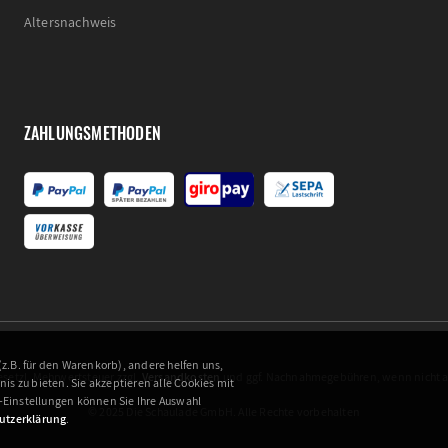
Altersnachweis
ZAHLUNGSMETHODEN
z.B. für den Warenkorb), andere helfen uns,
 gesetzl. Mehrwertsteuer zzgl.
Versandkosten
und ggf. Nachnahmegebühren, wenn nicht 
s zu bieten. Sie akzeptieren alle Cookies mit
e-Einstellungen können Sie Ihre Auswahl
© 2025 Die Schaulade GmbH. Alle Rechte vorbehalten
utzerklärung
.