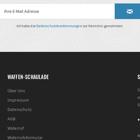
Ich habe die
Datenschutzbestimmungen
zur Kenntnis genommen.
WAFFEN-SCHAULADE
S
S
Über Uns
o
Impressum
S
Datenschutz
+
AGB
Widerruf
M
Widerrufsformular