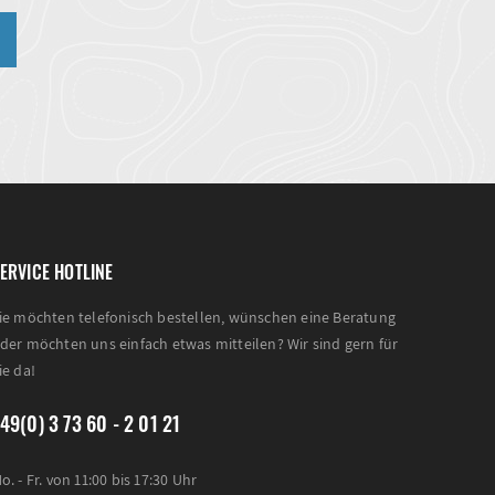
ERVICE HOTLINE
ie möchten telefonisch bestellen, wünschen eine Beratung
der möchten uns einfach etwas mitteilen? Wir sind gern für
ie da!
49(0) 3 73 60 - 2 01 21
o. - Fr. von 11:00 bis 17:30 Uhr