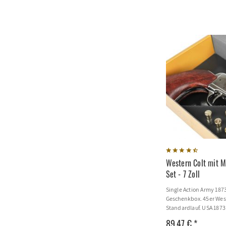
Western Colt mit M
Set - 7 Zoll
Single Action Army 18
Geschenkbox. 45er Wes
Standardlauf. USA 1873
89,47 € *