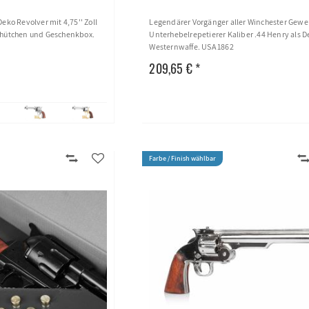
Deko Revolver mit 4,75'' Zoll
Legendärer Vorgänger aller Winchester Gewe
ndhütchen und Geschenkbox.
Unterhebelrepetierer Kaliber .44 Henry als 
Westernwaffe. USA 1862
209,65 € *
Farbe / Finish wählbar