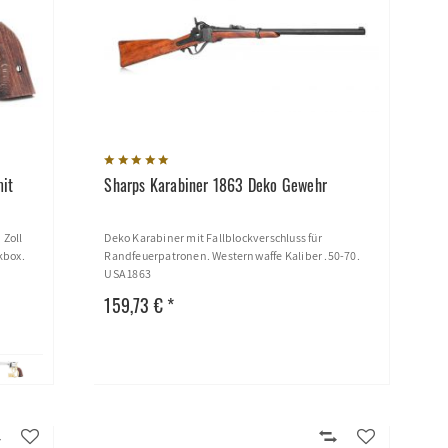
mit
Sharps Karabiner 1863 Deko Gewehr
 Zoll
Deko Karabiner mit Fallblockverschluss für
kbox.
Randfeuerpatronen. Westernwaffe Kaliber .50-70.
USA 1863
159,73 € *