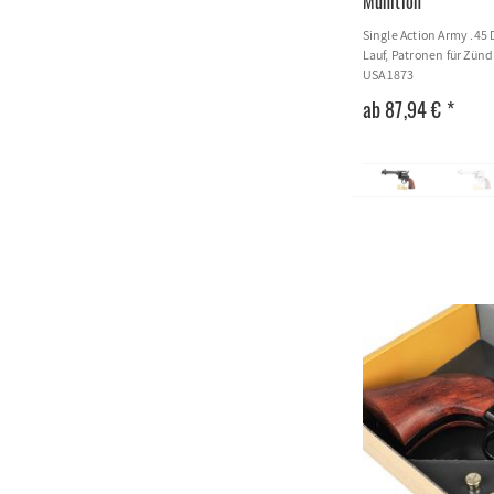
Munition
Single Action Army .45 
Lauf, Patronen für Zü
USA 1873
ab 87,94 € *