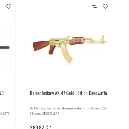
873
Kalaschnikow AK 47 Gold Edition Dekowaffe
Goldenes, russisches Sturmgewehr mit Kaliber 7,62 x
SA 1873
39 mm. UDSSR 1947
389,82 € *