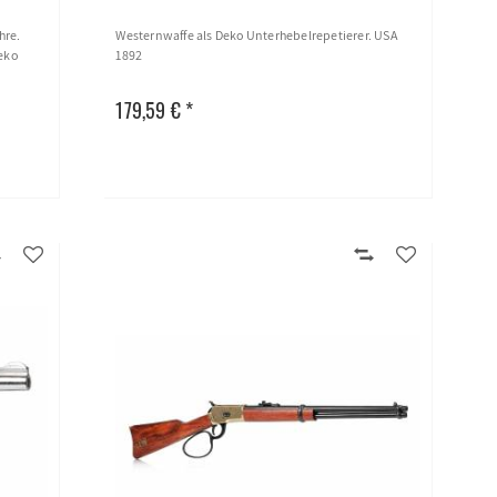
hre.
Westernwaffe als Deko Unterhebelrepetierer. USA
Deko
1892
179,59 € *