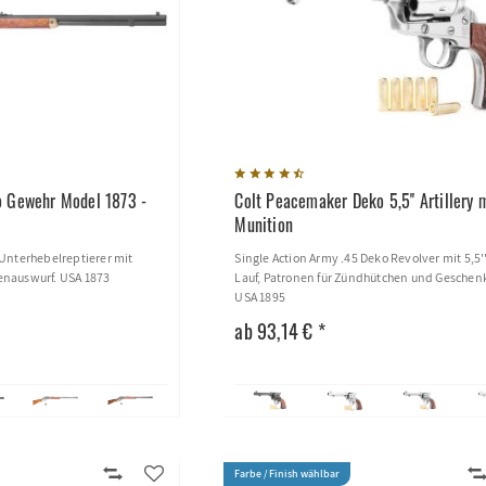
o Gewehr Model 1873 -
Colt Peacemaker Deko 5,5'' Artillery 
Munition
Unterhebelreptierer mit
Single Action Army .45 Deko Revolver mit 5,5''
nauswurf. USA 1873
Lauf, Patronen für Zündhütchen und Geschen
USA 1895
ab 93,14 € *
Farbe / Finish wählbar