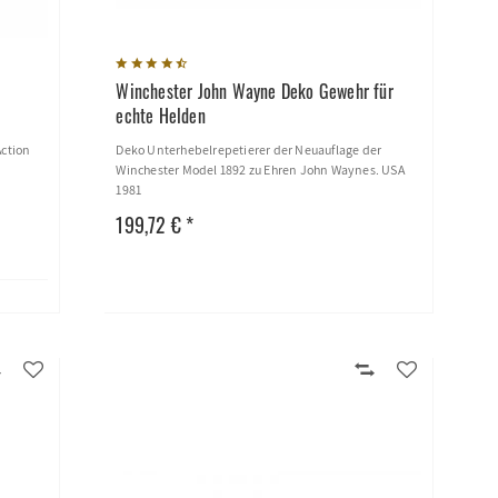
Winchester John Wayne Deko Gewehr für
echte Helden
Action
Deko Unterhebelrepetierer der Neuauflage der
Winchester Model 1892 zu Ehren John Waynes. USA
1981
199,72 € *