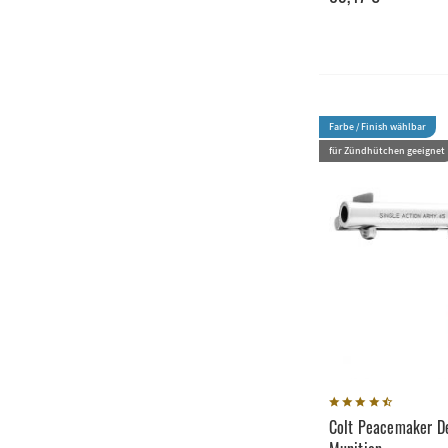
Farbe / Finish wählbar
für Zündhütchen geeignet
Colt Peacemaker De