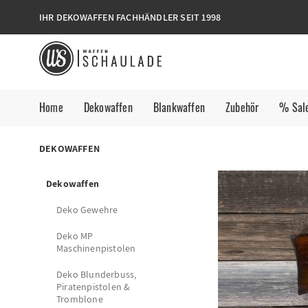
IHR DEKOWAFFEN FACHHÄNDLER SEIT 1998
Home
Dekowaffen
Blankwaffen
Zubehör
% Sal
DEKOWAFFEN
Dekowaffen
Deko Gewehre
Deko MP
Maschinenpistolen
Deko Blunderbuss,
Piratenpistolen &
Tromblone