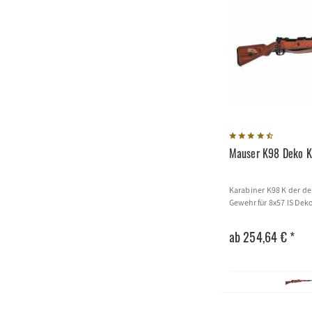
Mauser K98 Deko K
Karabiner K98 K der d
Gewehr für 8x57 IS Dek
ab 254,64 € *