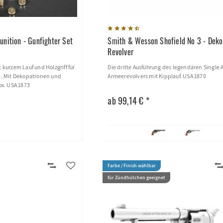
unition - Gunfighter Set
Smith & Wesson Shofield No 3 - Deko
Revolver
t kurzem Lauf und Holzgriff für
Die dritte Ausführung des legendären Single 
. Mit Dekopatronen und
Armeerevolvers mit Kipplauf. USA 1870
x. USA 1873
ab 99,14 € *
Farbe / Finish wählbar
für Zündhütchen geeignet