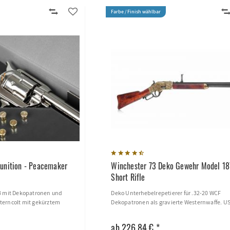
Farbe / Finish wählbar
unition - Peacemaker
Winchester 73 Deko Gewehr Model 1
Short Rifle
73 mit Dekopatronen und
Deko Unterhebelrepetierer für .32-20 WCF
terncolt mit gekürztem
Dekopatronen als gravierte Westernwaffe. U
ab 226,84 € *