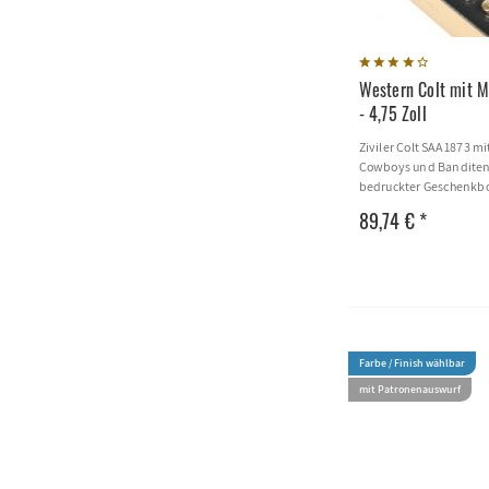
Western Colt mit M
- 4,75 Zoll
Ziviler Colt SAA 1873 mi
Cowboys und Banditen
bedruckter Geschenkbo
89,74 € *
Farbe / Finish wählbar
mit Patronenauswurf