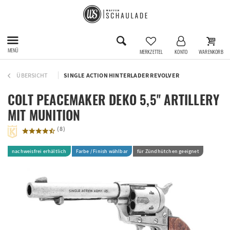
MENÜ
MERKZETTEL
KONTO
WARENKORB
ÜBERSICHT
SINGLE ACTION HINTERLADER REVOLVER
COLT PEACEMAKER DEKO 5,5'' ARTILLERY
MIT MUNITION
(
8
)
nachweisfrei erhältlich
Farbe / Finish wählbar
für Zündhütchen geeignet