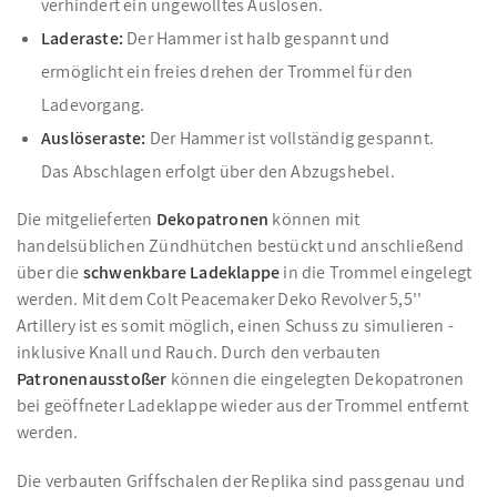
verhindert ein ungewolltes Auslösen.
Laderaste:
Der Hammer ist halb gespannt und
ermöglicht ein freies drehen der Trommel für den
Ladevorgang.
Auslöseraste:
Der Hammer ist vollständig gespannt.
Das Abschlagen erfolgt über den Abzugshebel.
Die mitgelieferten
Dekopatronen
können mit
handelsüblichen Zündhütchen bestückt und anschließend
über die
schwenkbare Ladeklappe
in die Trommel eingelegt
werden. Mit dem Colt Peacemaker Deko Revolver 5,5''
Artillery ist es somit möglich, einen Schuss zu simulieren -
inklusive Knall und Rauch. Durch den verbauten
Patronenausstoßer
können die eingelegten Dekopatronen
bei geöffneter Ladeklappe wieder aus der Trommel entfernt
werden.
Die verbauten Griffschalen der Replika sind passgenau und