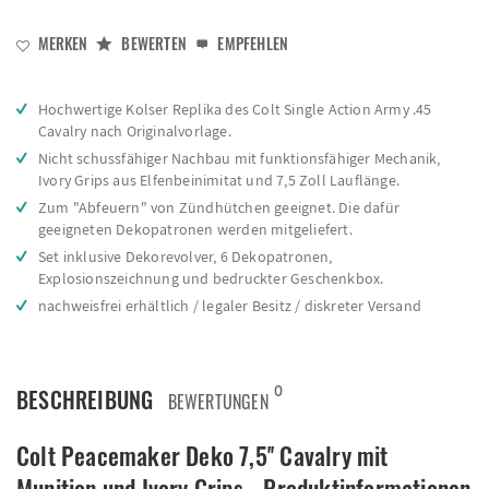
MERKEN
BEWERTEN
EMPFEHLEN
Hochwertige Kolser Replika des Colt Single Action Army .45
Cavalry nach Originalvorlage.
Nicht schussfähiger Nachbau mit funktionsfähiger Mechanik,
Ivory Grips aus Elfenbeinimitat und 7,5 Zoll Lauflänge.
Zum "Abfeuern" von Zündhütchen geeignet. Die dafür
geeigneten Dekopatronen werden mitgeliefert.
Set inklusive Dekorevolver, 6 Dekopatronen,
Explosionszeichnung und bedruckter Geschenkbox.
nachweisfrei erhältlich / legaler Besitz / diskreter Versand
0
BESCHREIBUNG
BEWERTUNGEN
Colt Peacemaker Deko 7,5'' Cavalry mit
Munition und Ivory Grips - Produktinformationen