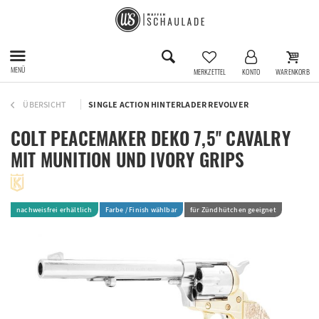
MENÜ
MERKZETTEL
KONTO
WARENKORB
ÜBERSICHT
SINGLE ACTION HINTERLADER REVOLVER
COLT PEACEMAKER DEKO 7,5'' CAVALRY
MIT MUNITION UND IVORY GRIPS
nachweisfrei erhältlich
Farbe / Finish wählbar
für Zündhütchen geeignet