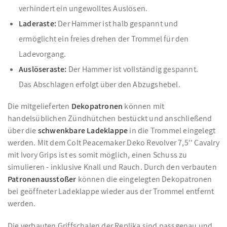
verhindert ein ungewolltes Auslösen.
Laderaste:
Der Hammer ist halb gespannt und
ermöglicht ein freies drehen der Trommel für den
Ladevorgang.
Auslöseraste:
Der Hammer ist vollständig gespannt.
Das Abschlagen erfolgt über den Abzugshebel.
Die mitgelieferten
Dekopatronen
können mit
handelsüblichen Zündhütchen bestückt und anschließend
über die
schwenkbare Ladeklappe
in die Trommel eingelegt
werden. Mit dem Colt Peacemaker Deko Revolver 7,5'' Cavalry
mit Ivory Grips ist es somit möglich, einen Schuss zu
simulieren - inklusive Knall und Rauch. Durch den verbauten
Patronenausstoßer
können die eingelegten Dekopatronen
bei geöffneter Ladeklappe wieder aus der Trommel entfernt
werden.
Die verbauten Griffschalen der Replika sind passgenau und