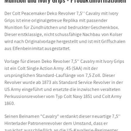
Der Colt Peacemaker Deko Revolver 7,5'' Cavalry mit Ivory
Grips ist eine originalgetreue Replika mit passender
Munition für Zündhütchen und bedruckter Geschenkbox.
Dieser erstklassige, nicht schussfähige Nachbau von Kolser
wird nach Originalvorlage hergestellt und ist mit Griffschalen
aus Elfenbeinimitat ausgestattet.
Vorlage für diesen Deko Revolver 7,5'' Cavalry mit Ivory Grips
ist ein Colt Single Action Army .45 (SAA) mit der
ursprünglichen Standard-Lauflänge von 7,5 Zoll. Dieser
Revolver wurde ab 1873 als Standard Service Revolver in der
US Army eingeführt und ersetzte die inzwischen veralteten
Perkussionsrevolver vom Typ Colt Navy 1851 und Colt Army
1860.
Seinen Beinamen "Cavalry" verdankt dieser neuartige 7,5''
Hinterlader Patronenrevolver dem Umstand, dass er
zunächst ausschließlich an die US-Kavallerie-Regimenter