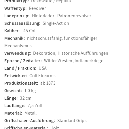
Produkttyp:
Dekowaffe / Replika
Waffentyp:
Revolver
Ladeprinzip:
Hinterlader - Patronenrevolver
Schussauslösung:
Single-Action
Kaliber:
.45 Colt
Mechanik:
nicht schussfähig, funktionsfähiger
Mechanismus
Verwendung:
Dekoration, Historische Aufführungen
Epoche / Zeitalter:
Wilder Westen, Indianerkriege
Land / Fraktion:
USA
Entwickler:
Colt Firearms
Produktionszeit:
ab 1873
Gewicht:
1,0 kg
Länge:
32 cm
Lauflänge:
7,5 Zoll
Material:
Metall
Griffschalen-Ausführung:
Standard Grips
Griffschalen-Material:
Holz