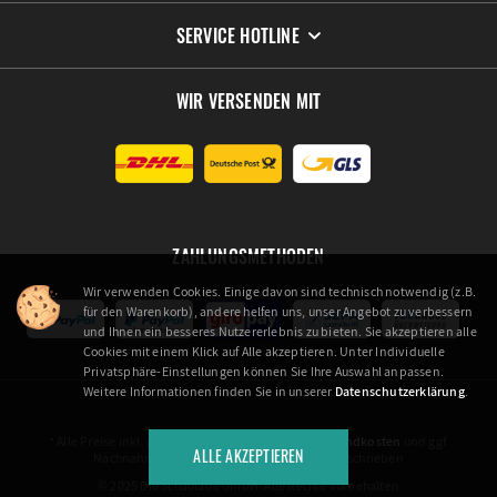
SERVICE HOTLINE
WIR VERSENDEN MIT
ZAHLUNGSMETHODEN
Wir verwenden Cookies. Einige davon sind technisch notwendig (z.B.
für den Warenkorb), andere helfen uns, unser Angebot zu verbessern
und Ihnen ein besseres Nutzererlebnis zu bieten. Sie akzeptieren alle
Cookies mit einem Klick auf Alle akzeptieren. Unter Individuelle
Privatsphäre-Einstellungen können Sie Ihre Auswahl anpassen.
Weitere Informationen finden Sie in unserer
Datenschutzerklärung
.
* Alle Preise inkl. gesetzl. Mehrwertsteuer zzgl.
Versandkosten
und ggf.
ALLE AKZEPTIEREN
Nachnahmegebühren, wenn nicht anders beschrieben
© 2025 Die Schaulade GmbH. Alle Rechte vorbehalten