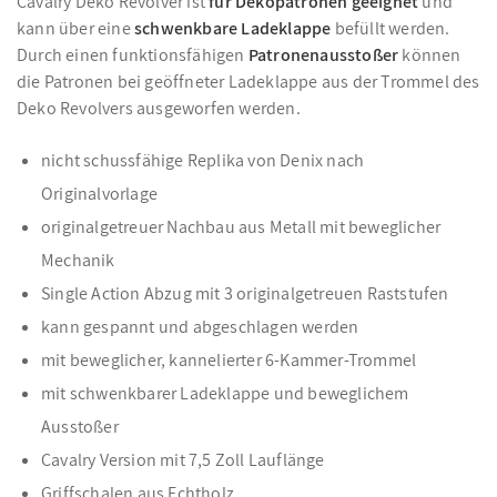
Cavalry Deko Revolver ist
für Dekopatronen geeignet
und
kann über eine
schwenkbare Ladeklappe
befüllt werden.
Durch einen funktionsfähigen
Patronenausstoßer
können
die Patronen bei geöffneter Ladeklappe aus der Trommel des
Deko Revolvers ausgeworfen werden.
nicht schussfähige Replika von Denix nach
Originalvorlage
originalgetreuer Nachbau aus Metall mit beweglicher
Mechanik
Single Action Abzug mit 3 originalgetreuen Raststufen
kann gespannt und abgeschlagen werden
mit beweglicher, kannelierter 6-Kammer-Trommel
mit schwenkbarer Ladeklappe und beweglichem
Ausstoßer
Cavalry Version mit 7,5 Zoll Lauflänge
Griffschalen aus Echtholz