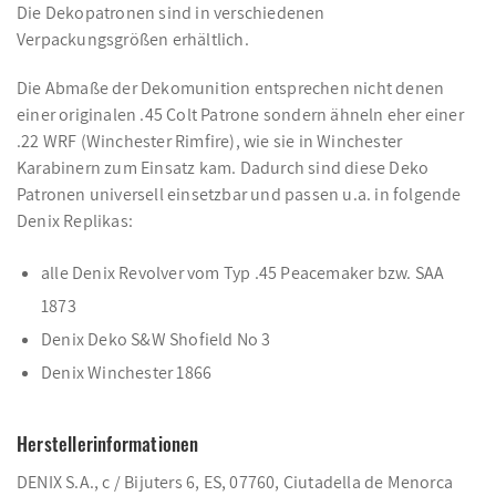
Die Dekopatronen sind in verschiedenen
Verpackungsgrößen erhältlich.
Die Abmaße der Dekomunition entsprechen nicht denen
einer originalen .45 Colt Patrone sondern ähneln eher einer
.22 WRF (Winchester Rimfire), wie sie in Winchester
Karabinern zum Einsatz kam. Dadurch sind diese Deko
Patronen universell einsetzbar und passen u.a. in folgende
Denix Replikas:
alle Denix Revolver vom Typ .45 Peacemaker bzw. SAA
1873
Denix Deko S&W Shofield No 3
Denix Winchester 1866
Herstellerinformationen
DENIX S.A., c / Bijuters 6, ES, 07760, Ciutadella de Menorca