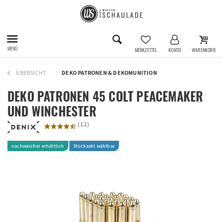
MENÜ
MERKZETTEL
KONTO
WARENKORB
ÜBERSICHT
DEKO PATRONEN & DEKOMUNITION
DEKO PATRONEN 45 COLT PEACEMAKER
UND WINCHESTER
(
12
)
nachweisfrei erhältlich
Stückzahl wählbar