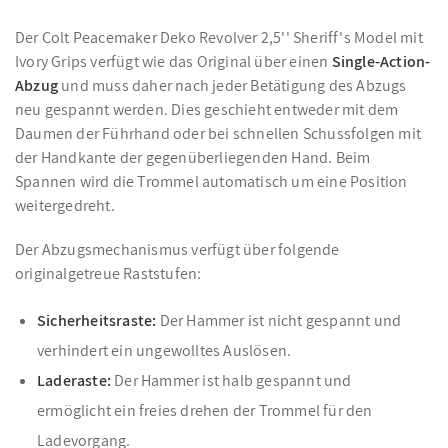
Der Colt Peacemaker Deko Revolver 2,5'' Sheriff's Model mit
Ivory Grips verfügt wie das Original über einen
Single-Action-
Abzug
und muss daher nach jeder Betätigung des Abzugs
neu gespannt werden. Dies geschieht entweder mit dem
Daumen der Führhand oder bei schnellen Schussfolgen mit
der Handkante der gegenüberliegenden Hand. Beim
Spannen wird die Trommel automatisch um eine Position
weitergedreht.
Der Abzugsmechanismus verfügt über folgende
originalgetreue Raststufen:
Sicherheitsraste:
Der Hammer ist nicht gespannt und
verhindert ein ungewolltes Auslösen.
Laderaste:
Der Hammer ist halb gespannt und
ermöglicht ein freies drehen der Trommel für den
Ladevorgang.