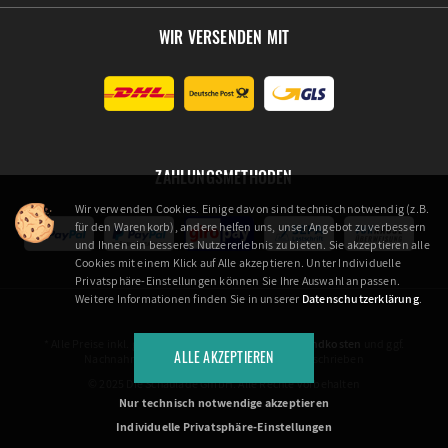
WIR VERSENDEN MIT
ZAHLUNGSMETHODEN
Wir verwenden Cookies. Einige davon sind technisch notwendig (z.B.
für den Warenkorb), andere helfen uns, unser Angebot zu verbessern
und Ihnen ein besseres Nutzererlebnis zu bieten. Sie akzeptieren alle
Cookies mit einem Klick auf Alle akzeptieren. Unter Individuelle
Privatsphäre-Einstellungen können Sie Ihre Auswahl anpassen.
Weitere Informationen finden Sie in unserer
Datenschutzerklärung
.
* Alle Preise inkl. gesetzl. Mehrwertsteuer zzgl.
Versandkosten
und ggf.
ALLE AKZEPTIEREN
Nachnahmegebühren, wenn nicht anders beschrieben
© 2025 Die Schaulade GmbH. Alle Rechte vorbehalten
Nur technisch notwendige akzeptieren
Individuelle Privatsphäre-Einstellungen