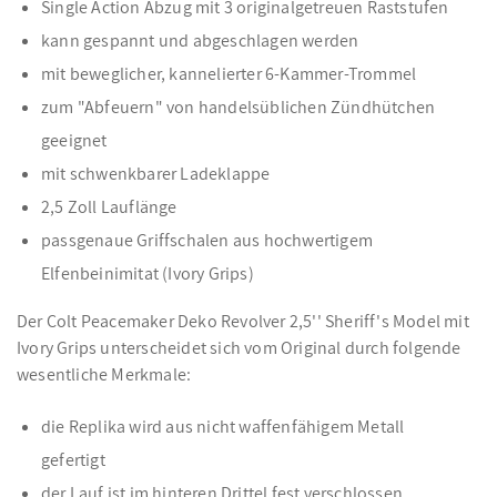
Single Action Abzug mit 3 originalgetreuen Raststufen
kann gespannt und abgeschlagen werden
mit beweglicher, kannelierter 6-Kammer-Trommel
zum "Abfeuern" von handelsüblichen Zündhütchen
geeignet
mit schwenkbarer Ladeklappe
2,5 Zoll Lauflänge
passgenaue Griffschalen aus hochwertigem
Elfenbeinimitat (Ivory Grips)
Der Colt Peacemaker Deko Revolver 2,5'' Sheriff's Model mit
Ivory Grips unterscheidet sich vom Original durch folgende
wesentliche Merkmale:
die Replika wird aus nicht waffenfähigem Metall
gefertigt
der Lauf ist im hinteren Drittel fest verschlossen