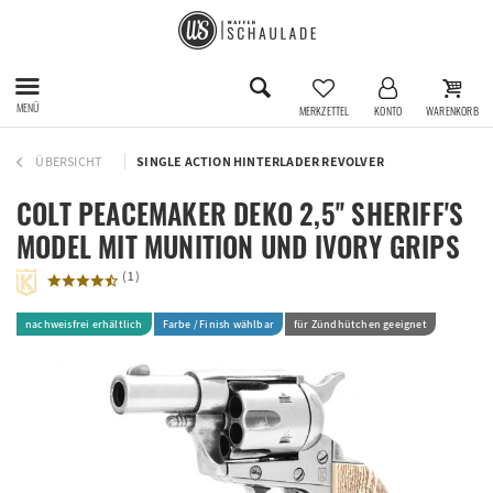
MENÜ
MERKZETTEL
KONTO
WARENKORB
ÜBERSICHT
SINGLE ACTION HINTERLADER REVOLVER
COLT PEACEMAKER DEKO 2,5'' SHERIFF'S
MODEL MIT MUNITION UND IVORY GRIPS
(
1
)
nachweisfrei erhältlich
Farbe / Finish wählbar
für Zündhütchen geeignet