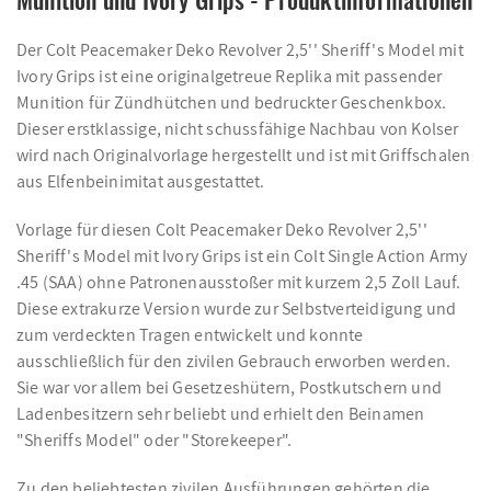
Der Colt Peacemaker Deko Revolver 2,5'' Sheriff's Model mit
Ivory Grips ist eine originalgetreue Replika mit passender
Munition für Zündhütchen und bedruckter Geschenkbox.
Dieser erstklassige, nicht schussfähige Nachbau von Kolser
wird nach Originalvorlage hergestellt und ist mit Griffschalen
aus Elfenbeinimitat ausgestattet.
Vorlage für diesen Colt Peacemaker Deko Revolver 2,5''
Sheriff's Model mit Ivory Grips ist ein Colt Single Action Army
.45 (SAA) ohne Patronenausstoßer mit kurzem 2,5 Zoll Lauf.
Diese extrakurze Version wurde zur Selbstverteidigung und
zum verdeckten Tragen entwickelt und konnte
ausschließlich für den zivilen Gebrauch erworben werden.
Sie war vor allem bei Gesetzeshütern, Postkutschern und
Ladenbesitzern sehr beliebt und erhielt den Beinamen
"Sheriffs Model" oder "Storekeeper".
Zu den beliebtesten zivilen Ausführungen gehörten die