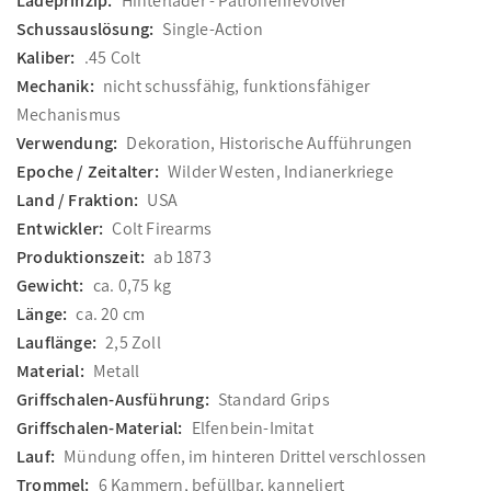
Ladeprinzip:
Hinterlader - Patronenrevolver
Schussauslösung:
Single-Action
Kaliber:
.45 Colt
Mechanik:
nicht schussfähig, funktionsfähiger
Mechanismus
Verwendung:
Dekoration, Historische Aufführungen
Epoche / Zeitalter:
Wilder Westen, Indianerkriege
Land / Fraktion:
USA
Entwickler:
Colt Firearms
Produktionszeit:
ab 1873
Gewicht:
ca. 0,75 kg
Länge:
ca. 20 cm
Lauflänge:
2,5 Zoll
Material:
Metall
Griffschalen-Ausführung:
Standard Grips
Griffschalen-Material:
Elfenbein-Imitat
Lauf:
Mündung offen, im hinteren Drittel verschlossen
Trommel:
6 Kammern, befüllbar, kanneliert