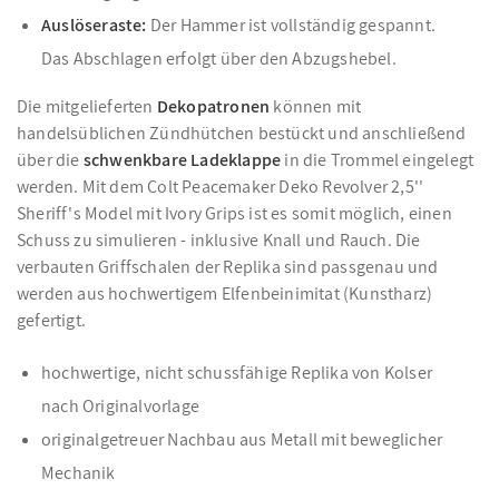
Auslöseraste:
Der Hammer ist vollständig gespannt.
Das Abschlagen erfolgt über den Abzugshebel.
Die mitgelieferten
Dekopatronen
können mit
handelsüblichen Zündhütchen bestückt und anschließend
über die
schwenkbare Ladeklappe
in die Trommel eingelegt
werden. Mit dem Colt Peacemaker Deko Revolver 2,5''
Sheriff's Model mit Ivory Grips ist es somit möglich, einen
Schuss zu simulieren - inklusive Knall und Rauch. Die
verbauten Griffschalen der Replika sind passgenau und
werden aus hochwertigem Elfenbeinimitat (Kunstharz)
gefertigt.
hochwertige, nicht schussfähige Replika von Kolser
nach Originalvorlage
originalgetreuer Nachbau aus Metall mit beweglicher
Mechanik