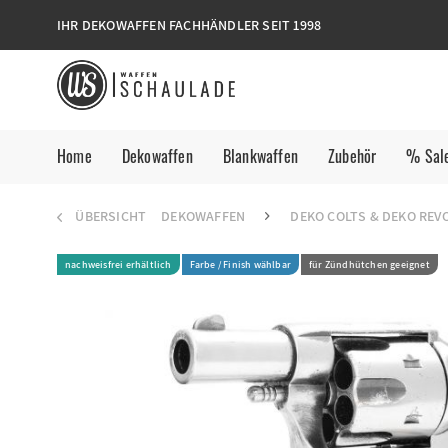
IHR DEKOWAFFEN FACHHÄNDLER SEIT 1998
Home
Dekowaffen
Blankwaffen
Zubehör
% Sal
ÜBERSICHT
DEKOWAFFEN
DEKO COLTS & DEKO REV
nachweisfrei erhältlich
Farbe / Finish wählbar
für Zündhütchen geeignet