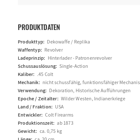
PRODUKTDATEN
Produkttyp:
Dekowaffe / Replika
Waffentyp:
Revolver
Ladeprinzip:
Hinterlader - Patronenrevolver
Schussauslösung:
Single-Action
Kaliber:
.45 Colt
Mechanik:
nicht schussfähig, funktionsfähiger Mechan
Verwendung:
Dekoration, Historische Aufführungen
Epoche / Zeitalter:
Wilder Westen, Indianerkriege
Land / Fraktion:
USA
Entwickler:
Colt Firearms
Produktionszeit:
ab 1873
Gewicht:
ca. 0,75 kg
Länge:
ca. 20 cm