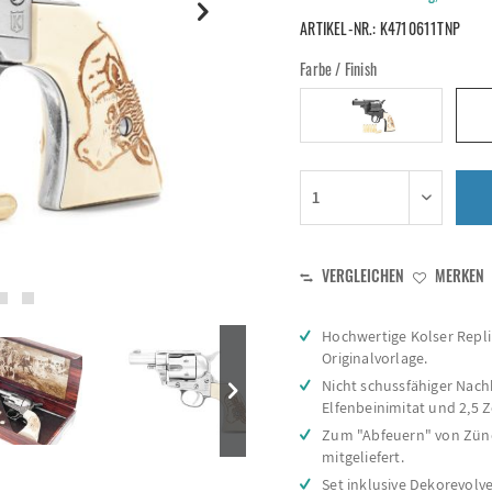
ARTIKEL-NR.:
K4710611TNP
Farbe / Finish
VERGLEICHEN
MERKEN
Hochwertige Kolser Replik
Originalvorlage.
Nicht schussfähiger Nach
Elfenbeinimitat und 2,5 Z
Zum "Abfeuern" von Zünd
mitgeliefert.
Set inklusive Dekorevolv