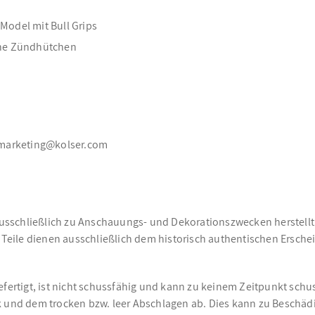
 Model mit Bull Grips
che Zündhütchen
s, marketing@kolser.com
ausschließlich zu Anschauungs- und Dekorationszwecken herstellt. 
eile dienen ausschließlich dem historisch authentischen Ersche
efertigt, ist nicht schussfähig und kann zu keinem Zeitpunkt sch
und dem trocken bzw. leer Abschlagen ab. Dies kann zu Beschäd