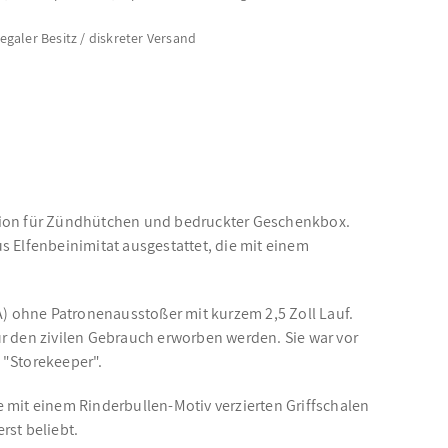
legaler Besitz / diskreter Versand
unition für Zündhütchen und bedruckter Geschenkbox.
us Elfenbeinimitat ausgestattet, die mit einem
SAA) ohne Patronenausstoßer mit kurzem 2,5 Zoll Lauf.
r den zivilen Gebrauch erworben werden. Sie war vor
 "Storekeeper".
ie mit einem Rinderbullen-Motiv verzierten Griffschalen
rst beliebt.