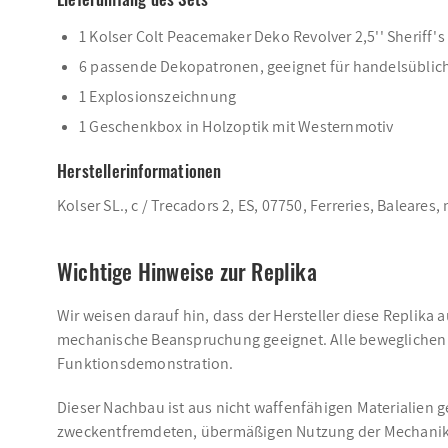
1 Kolser Colt Peacemaker Deko Revolver 2,5'' Sheriff's
6 passende Dekopatronen, geeignet für handelsübli
1 Explosionszeichnung
1 Geschenkbox in Holzoptik mit Westernmotiv
Herstellerinformationen
Kolser SL., c / Trecadors 2, ES, 07750, Ferreries, Baleare
Wichtige Hinweise zur Replika
Wir weisen darauf hin, dass der Hersteller diese Replika 
mechanische Beanspruchung geeignet. Alle beweglichen T
Funktionsdemonstration.
Dieser Nachbau ist aus nicht waffenfähigen Materialien g
zweckentfremdeten, übermäßigen Nutzung der Mechanik 