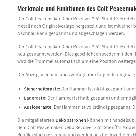
Merkmale und Funktionen des Colt Peacemaker
Der Colt Peacemaker Deko Revolver 2,5'' Sheriff's Model 
Metall nach Originalvorlage hergestellt und ist mit ein
Nachbau kann gespannt und abgeschlagen werden.
Der Colt Peacemaker Deko Revolver 2,5'' Sheriff's Model m
neu gespannt werden. Dies geschieht entweder mit dem
wird die Trommel automatisch um eine Position weiterge
Der Abzugsmechanismus verfügt über folgende originalg
Sicherheitsraste:
Der Hammer ist nicht gespannt und 
Laderaste:
Der Hammer ist halb gespannt und ermöglic
Auslöseraste:
Der Hammer ist vollständig gespannt. D
Die mitgelieferten
Dekopatronen
können mit handelsübl
dem Colt Peacemaker Deko Revolver 2,5'' Sheriff's Model m
Replika sind passgenau und werden aus hochwertigem Elf