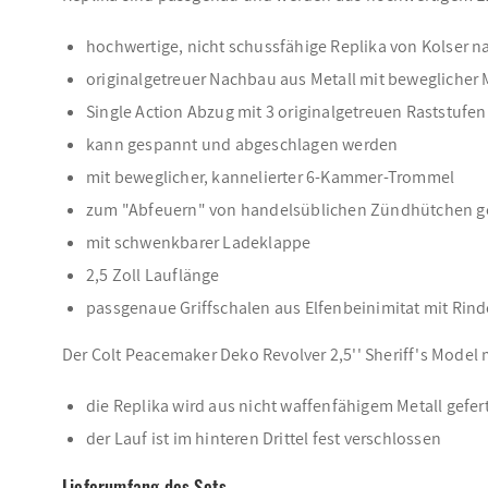
hochwertige, nicht schussfähige Replika von Kolser n
originalgetreuer Nachbau aus Metall mit beweglicher
Single Action Abzug mit 3 originalgetreuen Raststufen
kann gespannt und abgeschlagen werden
mit beweglicher, kannelierter 6-Kammer-Trommel
zum "Abfeuern" von handelsüblichen Zündhütchen g
mit schwenkbarer Ladeklappe
2,5 Zoll Lauflänge
passgenaue Griffschalen aus Elfenbeinimitat mit Rinde
Der Colt Peacemaker Deko Revolver 2,5'' Sheriff's Model 
die Replika wird aus nicht waffenfähigem Metall gefert
der Lauf ist im hinteren Drittel fest verschlossen
Lieferumfang des Sets