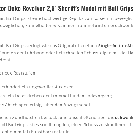
 Deko Revolver 2,5'' Sheriff's Model mit Bull Grip
mit Bull Grips ist eine hochwertige Replika von Kolser mit beweg
er beweglichen, kannellierten 6-Kammer-Trommel und einer schwenk
it Bull Grips verfügt wie das Original über einen
Single-Action-A
 Daumen der Führhand oder bei schnellen Schussfolgen mit der 
dreht.
etreue Raststufen:
verhindert ein ungewolltes Auslösen.
ht ein freies drehen der Trommel für den Ladevorgang.
as Abschlagen erfolgt über den Abzugshebel.
ichen Zündhütchen bestückt und anschließend über die
schwenk
it Bull Grips ist es somit möglich, einen Schuss zu simulieren - i
enbeinimitat (Kunstharz) gefertigt.