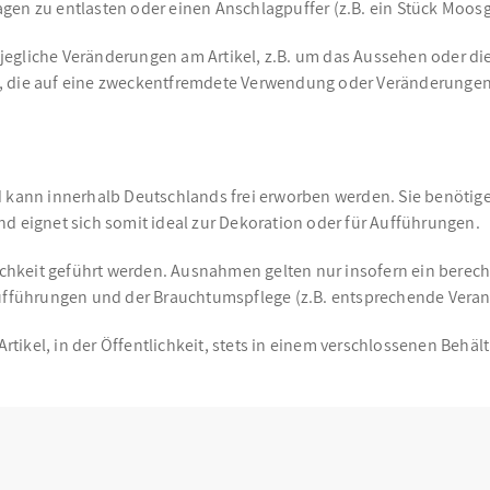
agen zu entlasten oder einen Anschlagpuffer (z.B. ein Stück Moo
jegliche Veränderungen am Artikel, z.B. um das Aussehen oder di
, die auf eine zweckentfremdete Verwendung oder Veränderungen
d kann innerhalb Deutschlands frei erworben werden. Sie benötige
d eignet sich somit ideal zur Dekoration oder für Aufführungen.
ichkeit geführt werden. Ausnahmen gelten nur insofern ein berechti
führungen und der Brauchtumspflege (z.B. entsprechende Veranst
ikel, in der Öffentlichkeit, stets in einem verschlossenen Behält