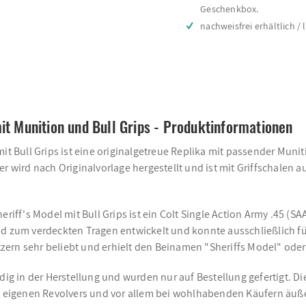
Geschenkbox.
nachweisfrei erhältlich / 
it Munition und Bull Grips - Produktinformationen
 mit Bull Grips ist eine originalgetreue Replika mit passender M
r wird nach Originalvorlage hergestellt und ist mit Griffschalen a
eriff's Model mit Bull Grips ist ein Colt Single Action Army .45 (
nd zum verdeckten Tragen entwickelt und konnte ausschließlich fü
ern sehr beliebt und erhielt den Beinamen "Sheriffs Model" oder
dig in der Herstellung und wurden nur auf Bestellung gefertigt. D
es eigenen Revolvers und vor allem bei wohlhabenden Käufern äuße