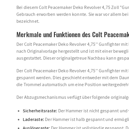
Bei diesem Colt Peacemaker Deko Revolver 4,75 Zoll "Gunf
Gebrauch erworben werden konnte. Sie war vor allem bei
bezeichnet.
Merkmale und Funktionen des Colt Peacemaker
Der Colt Peacemaker Deko Revolver 4,75'' Gunfighter mit
nach Originalvorlage hergestellt und ist mit einer bew
ausgestattet. Dieser originalgetreue Nachbau kann ges
Der Colt Peacemaker Deko Revolver 4,75'' Gunfighter mit I
gespannt werden. Dies geschieht entweder mit dem Dau
die Trommel automatisch um eine Position weitergedreht
Der Abzugsmechanismus verfügt über folgende originalg
Sicherheitsraste:
Der Hammer ist nicht gespannt und 
Laderaste:
Der Hammer ist halb gespannt und ermöglic
Auslöseraste:
Der Hammer ist vollständig gespannt. D