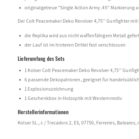
originalgetreue "Single Action Army .45" Markierung 
Der Colt Peacemaker Deko Revolver 4,75'' Gunfighter mit
die Replika wird aus nicht waffenfähigem Metall gefert
der Lauf ist im hinteren Drittel fest verschlossen
Lieferumfang des Sets
1 Kolser Colt Peacemaker Deko Revolver 4,75'' Gunfight
6 passende Dekopatronen, geeignet für handelsübli
1 Explosionszeichnung
1 Geschenkbox in Holzoptik mit Westernmotiv
Herstellerinformationen
Kolser SL., c / Trecadors 2, ES, 07750, Ferreries, Baleare