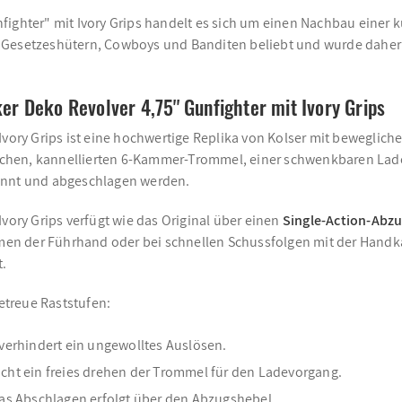
ighter" mit Ivory Grips handelt es sich um einen Nachbau einer kur
 Gesetzeshütern, Cowboys und Banditen beliebt und wurde daher 
 Deko Revolver 4,75'' Gunfighter mit Ivory Grips
 Ivory Grips ist eine hochwertige Replika von Kolser mit beweglic
eglichen, kannellierten 6-Kammer-Trommel, einer schwenkbaren L
pannt und abgeschlagen werden.
vory Grips verfügt wie das Original über einen
Single-Action-Abz
men der Führhand oder bei schnellen Schussfolgen mit der Hand
.
etreue Raststufen:
verhindert ein ungewolltes Auslösen.
ht ein freies drehen der Trommel für den Ladevorgang.
as Abschlagen erfolgt über den Abzugshebel.