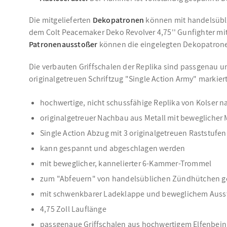
Die mitgelieferten
Dekopatronen
können mit handelsübl
dem Colt Peacemaker Deko Revolver 4,75'' Gunfighter mit 
Patronenausstoßer
können die eingelegten Dekopatronen
Die verbauten Griffschalen der Replika sind passgenau un
originalgetreuen Schriftzug "Single Action Army" markiert
hochwertige, nicht schussfähige Replika von Kolser n
originalgetreuer Nachbau aus Metall mit beweglicher
Single Action Abzug mit 3 originalgetreuen Raststufen
kann gespannt und abgeschlagen werden
mit beweglicher, kannelierter 6-Kammer-Trommel
zum "Abfeuern" von handelsüblichen Zündhütchen g
mit schwenkbarer Ladeklappe und beweglichem Auss
4,75 Zoll Lauflänge
passgenaue Griffschalen aus hochwertigem Elfenbeinim