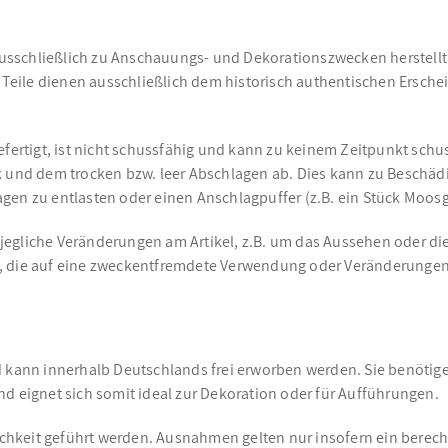
ausschließlich zu Anschauungs- und Dekorationszwecken herstellt. 
eile dienen ausschließlich dem historisch authentischen Ersche
efertigt, ist nicht schussfähig und kann zu keinem Zeitpunkt sch
und dem trocken bzw. leer Abschlagen ab. Dies kann zu Beschäd
agen zu entlasten oder einen Anschlagpuffer (z.B. ein Stück Moo
jegliche Veränderungen am Artikel, z.B. um das Aussehen oder di
, die auf eine zweckentfremdete Verwendung oder Veränderungen
d kann innerhalb Deutschlands frei erworben werden. Sie benötige
d eignet sich somit ideal zur Dekoration oder für Aufführungen.
ichkeit geführt werden. Ausnahmen gelten nur insofern ein berechti