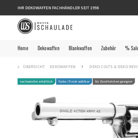
IHR DEKOWAFFEN FACHHÄNDLER SEIT 1998
Home
Dekowaffen
Blankwaffen
Zubehör
% Sal
ÜBERSICHT
DEKOWAFFEN
DEKO COLTS & DEKO REV
nachweisfrei erhältlich
Farbe / Finish wählbar
für Zündhütchen geeignet