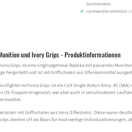
Geschenkbox.
nachweisfrei erhältlich / 
Munition und Ivory Grips - Produktinformationen
Ivory Grips ist eine originalgetreue Replika mit passender Muniti
 hergestellt und ist mit Griffschalen aus Elfenbeinimitat ausgest
nfighter mit Ivory Grips ist ein Colt Single Action Army .45 (SAA) 
den US-Truppen eingesetzt, war aber auch in verschiedenen Lauflä
ermarktet.
ianten mit Griffschalen aus Ivory (Elfenbein). Diese waren deutlic
 Grips dienten oft als Basis für hochwertige Individualisierungen