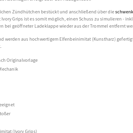
ichen Zündhütchen bestückt und anschließend über die
schwenk
Ivory Grips ist es somit möglich, einen Schuss zu simulieren - in
 bei geöffneter Ladeklappe wieder aus der Trommel entfernt we
d werden aus hochwertigem Elfenbeinimitat (Kunstharz) gefertigt.
.
ach Originalvorlage
 Mechanik
eeignet
toßer
itat (Ivory Grips)