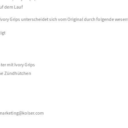
auf dem Lauf
 Ivory Grips unterscheidet sich vom Original durch folgende wesen
igt
er mit Ivory Grips
che Zündhütchen
s, marketing@kolser.com