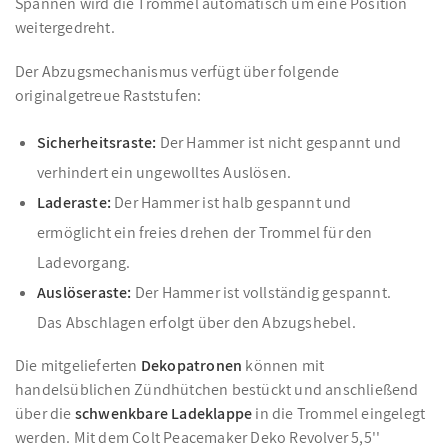
Spannen wird die Trommel automatisch um eine Position
weitergedreht.
Der Abzugsmechanismus verfügt über folgende
originalgetreue Raststufen:
Sicherheitsraste:
Der Hammer ist nicht gespannt und
verhindert ein ungewolltes Auslösen.
Laderaste:
Der Hammer ist halb gespannt und
ermöglicht ein freies drehen der Trommel für den
Ladevorgang.
Auslöseraste:
Der Hammer ist vollständig gespannt.
Das Abschlagen erfolgt über den Abzugshebel.
Die mitgelieferten
Dekopatronen
können mit
handelsüblichen Zündhütchen bestückt und anschließend
über die
schwenkbare Ladeklappe
in die Trommel eingelegt
werden. Mit dem Colt Peacemaker Deko Revolver 5,5''