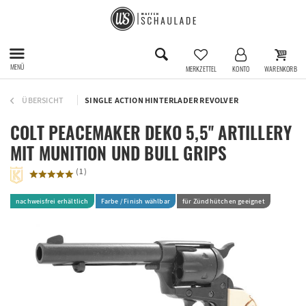
MENÜ
MERKZETTEL
KONTO
WARENKORB
ÜBERSICHT
SINGLE ACTION HINTERLADER REVOLVER
COLT PEACEMAKER DEKO 5,5'' ARTILLERY
MIT MUNITION UND BULL GRIPS
(
1
)
nachweisfrei erhältlich
Farbe / Finish wählbar
für Zündhütchen geeignet