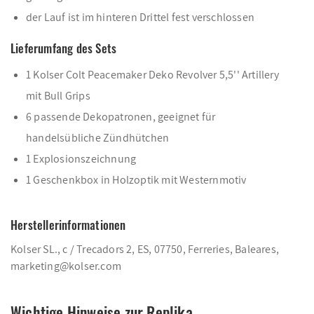
der Lauf ist im hinteren Drittel fest verschlossen
Lieferumfang des Sets
1 Kolser Colt Peacemaker Deko Revolver 5,5'' Artillery
mit Bull Grips
6 passende Dekopatronen, geeignet für
handelsübliche Zündhütchen
1 Explosionszeichnung
1 Geschenkbox in Holzoptik mit Westernmotiv
Herstellerinformationen
Kolser SL., c / Trecadors 2, ES, 07750, Ferreries, Baleares,
marketing@kolser.com
Wichtige Hinweise zur Replika