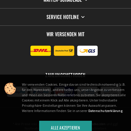
SERVICE HOTLINE
WIR VERSENDEN MIT
ZAHLUNGSMETHODEN
Wir verwenden Cookies. Einige davon sind technisch notwendig (z.B.
für den Warenkorb), andere helfen uns, unser Angebot zu verbessern
und Ihnen ein besseres Nutzererlebnis zu bieten. Sie akzeptieren alle
Cookies mit einem Klick auf Alle akzeptieren. Unter Individuelle
Privatsphäre-Einstellungen können Sie Ihre Auswahl anpassen.
Weitere Informationen finden Sie in unserer
Datenschutzerklärung
.
* Alle Preise inkl. gesetzl. Mehrwertsteuer zzgl.
Versandkosten
und ggf.
ALLE AKZEPTIEREN
Nachnahmegebühren, wenn nicht anders beschrieben