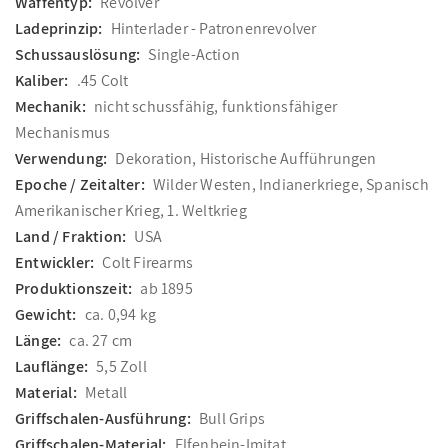
Waffentyp:
Revolver
Ladeprinzip:
Hinterlader - Patronenrevolver
Schussauslösung:
Single-Action
Kaliber:
.45 Colt
Mechanik:
nicht schussfähig, funktionsfähiger
Mechanismus
Verwendung:
Dekoration, Historische Aufführungen
Epoche / Zeitalter:
Wilder Westen, Indianerkriege, Spanisch
Amerikanischer Krieg, 1. Weltkrieg
Land / Fraktion:
USA
Entwickler:
Colt Firearms
Produktionszeit:
ab 1895
Gewicht:
ca. 0,94 kg
Länge:
ca. 27 cm
Lauflänge:
5,5 Zoll
Material:
Metall
Griffschalen-Ausführung:
Bull Grips
Griffschalen-Material:
Elfenbein-Imitat