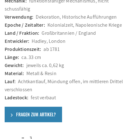
Mechanik:
funktionsfähiger Mechanismus, nicht
schussfähig
Verwendung:
Dekoration, Historische Aufführungen
Epoche / Zeitalter:
Kolonialzeit, Napoleonische Kriege
Land / Fraktion:
Großbritannien / England
Entwickler:
Hadley, London
Produktionszeit:
ab 1781
Länge:
ca. 33 cm
Gewicht:
jeweils ca. 0,62 kg
Material:
Metall & Resin
Lauf:
Achtkantlauf, Mündung offen, im mittleren Drittel
verschlossen
Ladestock:
fest verbaut
FRAGEN ZUM ARTIKEL?
3