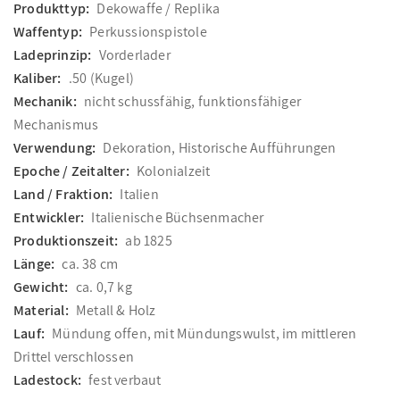
Produkttyp:
Dekowaffe / Replika
Waffentyp:
Perkussionspistole
Ladeprinzip:
Vorderlader
Kaliber:
.50 (Kugel)
Mechanik:
nicht schussfähig, funktionsfähiger
Mechanismus
Verwendung:
Dekoration, Historische Aufführungen
Epoche / Zeitalter:
Kolonialzeit
Land / Fraktion:
Italien
Entwickler:
Italienische Büchsenmacher
Produktionszeit:
ab 1825
Länge:
ca. 38 cm
Gewicht:
ca. 0,7 kg
Material:
Metall & Holz
Lauf:
Mündung offen, mit Mündungswulst, im mittleren
Drittel verschlossen
Ladestock:
fest verbaut