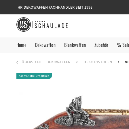
IHR DEKOWAFFEN FACHHÄNDLER SEIT 1998
Home
Dekowaffen
Blankwaffen
Zubehör
% Sal
ÜBERSICHT
DEKOWAFFEN
DEKO PISTOLEN
V
nachweisfrei erhältlich