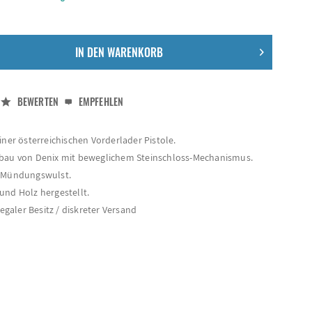
IN DEN
WARENKORB
BEWERTEN
EMPFEHLEN
iner österreichischen Vorderlader Pistole.
hbau von Denix mit beweglichem Steinschloss-Mechanismus.
t Mündungswulst.
und Holz hergestellt.
legaler Besitz / diskreter Versand