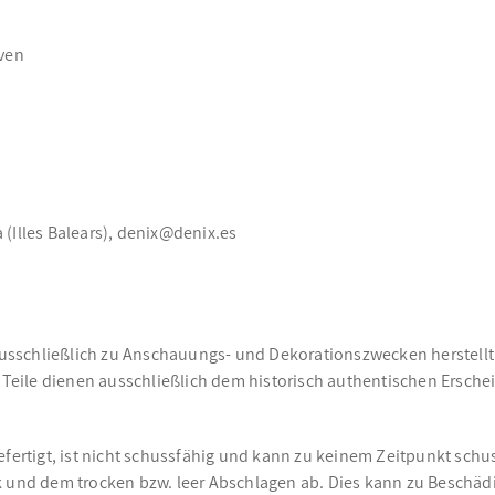
iven
a (Illes Balears), denix@denix.es
ausschließlich zu Anschauungs- und Dekorationszwecken herstellt. 
eile dienen ausschließlich dem historisch authentischen Ersche
efertigt, ist nicht schussfähig und kann zu keinem Zeitpunkt sch
und dem trocken bzw. leer Abschlagen ab. Dies kann zu Beschäd