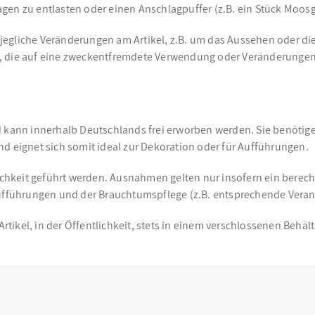
agen zu entlasten oder einen Anschlagpuffer (z.B. ein Stück Moo
jegliche Veränderungen am Artikel, z.B. um das Aussehen oder di
, die auf eine zweckentfremdete Verwendung oder Veränderungen
d kann innerhalb Deutschlands frei erworben werden. Sie benötige
d eignet sich somit ideal zur Dekoration oder für Aufführungen.
ichkeit geführt werden. Ausnahmen gelten nur insofern ein berechti
führungen und der Brauchtumspflege (z.B. entsprechende Veranst
ikel, in der Öffentlichkeit, stets in einem verschlossenen Behält