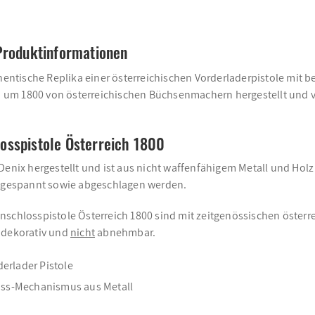
Produktinformationen
uthentische Replika einer österreichischen Vorderladerpistole mi
um 1800 von österreichischen Büchsenmachern hergestellt und vo
osspistole Österreich 1800
enix hergestellt und ist aus nicht waffenfähigem Metall und Holz g
 gespannt sowie abgeschlagen werden.
schlosspistole Österreich 1800 sind mit zeitgenössischen österreic
r dekorativ und
nicht
abnehmbar.
derlader Pistole
oss-Mechanismus aus Metall