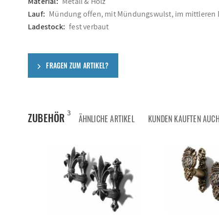
Material:
Metall & Holz
Lauf:
Mündung offen, mit Mündungswulst, im mittleren D
Ladestock:
fest verbaut
FRAGEN ZUM ARTIKEL?
3
ZUBEHÖR
ÄHNLICHE ARTIKEL
KUNDEN KAUFTEN AUC