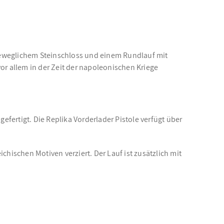
t beweglichem Steinschloss und einem Rundlauf mit
r allem in der Zeit der napoleonischen Kriege
efertigt. Die Replika Vorderlader Pistole verfügt über
hischen Motiven verziert. Der Lauf ist zusätzlich mit