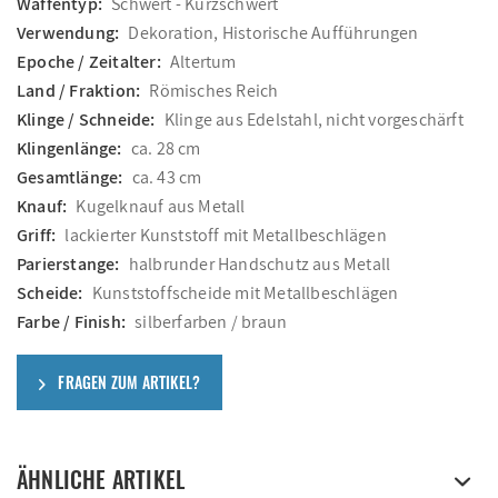
Waffentyp:
Schwert - Kurzschwert
Verwendung:
Dekoration, Historische Aufführungen
Epoche / Zeitalter:
Altertum
Land / Fraktion:
Römisches Reich
Klinge / Schneide:
Klinge aus Edelstahl, nicht vorgeschärft
Klingenlänge:
ca. 28 cm
Gesamtlänge:
ca. 43 cm
Knauf:
Kugelknauf aus Metall
Griff:
lackierter Kunststoff mit Metallbeschlägen
Parierstange:
halbrunder Handschutz aus Metall
Scheide:
Kunststoffscheide mit Metallbeschlägen
Farbe / Finish:
silberfarben / braun
FRAGEN ZUM ARTIKEL?
ÄHNLICHE ARTIKEL