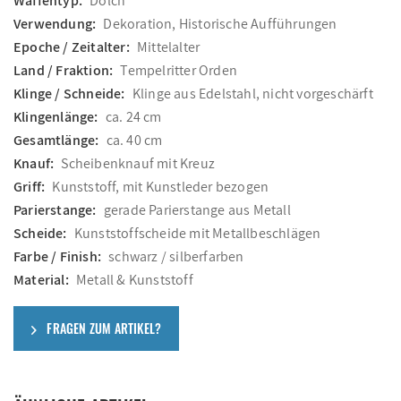
Waffentyp:
Dolch
Verwendung:
Dekoration, Historische Aufführungen
Epoche / Zeitalter:
Mittelalter
Land / Fraktion:
Tempelritter Orden
Klinge / Schneide:
Klinge aus Edelstahl, nicht vorgeschärft
Klingenlänge:
ca. 24 cm
Gesamtlänge:
ca. 40 cm
Knauf:
Scheibenknauf mit Kreuz
Griff:
Kunststoff, mit Kunstleder bezogen
Parierstange:
gerade Parierstange aus Metall
Scheide:
Kunststoffscheide mit Metallbeschlägen
Farbe / Finish:
schwarz / silberfarben
Material:
Metall & Kunststoff
FRAGEN ZUM ARTIKEL?