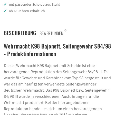
mit passender Scheide aus Stahl
ab 18 Jahren erhältlich
9
BESCHREIBUNG
BEWERTUNGEN
Wehrmacht K98 Bajonett, Seitengewehr S84/98
- Produktinformationen
Dieses Wehrmacht K98 Bajonett mit Scheide ist eine
hervorragende Reproduktion des Seitengewehr 84/98 III. Es
wurde für Gewehre und Karabiner vom Typ 98 hergestellt und
war das am häufigsten verwendete Seitengewehr der
deutschen Wehrmacht. Das K98 Bajonett bzw. Seitengewehr
84/98 III wurde in verschiedenen Ausführungen für die
Wehrmacht produziert. Bei der hier angebotenen
Reproduktion handelt es sich um einen hervorragenden
Nachbau der späten Version ab 1943 mit glatten,