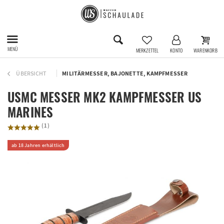
MENÜ
MERKZETTEL
KONTO
WARENKORB
ÜBERSICHT
MILITÄRMESSER, BAJONETTE, KAMPFMESSER
USMC MESSER MK2 KAMPFMESSER US
MARINES
(
1
)
ab 18 Jahren erhältlich