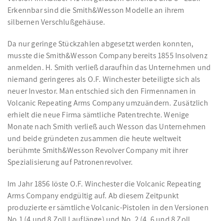
Erkennbar sind die Smith&Wesson Modelle an ihrem
silbernen Verschlußgehäuse.
Da nur geringe Stückzahlen abgesetzt werden konnten,
musste die Smith&Wesson Company bereits 1855 Insolvenz
anmelden. H. Smith verließ daraufhin das Unternehmen und
niemand geringeres als O.F. Winchester beteiligte sich als
neuer Investor. Man entschied sich den Firmennamen in
Volcanic Repeating Arms Company umzuändern. Zusätzlich
erhielt die neue Firma sämtliche Patentrechte. Wenige
Monate nach Smith verließ auch Wesson das Unternehmen
und beide gründeten zusammen die heute weltweit
berühmte Smith&Wesson Revolver Company mit ihrer
Spezialisierung auf Patronenrevolver.
Im Jahr 1856 löste O.F. Winchester die Volcanic Repeating
Arms Company endgültig auf. Ab diesem Zeitpunkt
produzierte er sämtliche Volcanic-Pistolen in den Versionen
No.1 (4 und 8 Zoll Lauflänge) und No. 2 (4, 6 und 8 Zoll