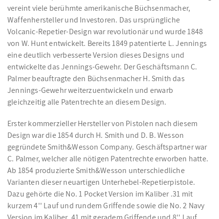
vereint viele berühmte amerikanische Büchsenmacher,
Waffenhersteller und Investoren. Das ursprüngliche
Volcanic-Repetier-Design war revolutionär und wurde 1848
von W. Hunt entwickelt. Bereits 1849 patentierte L. Jennings
eine deutlich verbesserte Version dieses Designs und
entwickelte das Jennings-Gewehr. Der Geschäftsmann C.
Palmer beauftragte den Büchsenmacher H. Smith das
Jennings-Gewehr weiterzuentwickeln und erwarb
gleichzeitig alle Patentrechte an diesem Design.
Erster kommerzieller Hersteller von Pistolen nach diesem
Design war die 1854 durch H. Smith und D. B. Wesson
gegründete Smith&Wesson Company. Geschäftspartner war
C. Palmer, welcher alle nötigen Patentrechte erworben hatte.
Ab 1854 produzierte Smith&Wesson unterschiedliche
Varianten dieser neuartigen Unterhebel-Repetierpistole.
Dazu gehörte die No. 1 Pocket Version im Kaliber .31 mit
kurzem 4'' Lauf und rundem Griffende sowie die No. 2 Navy
Version im Kaliber .41 mit geradem Griffende und 8'' Lauf.