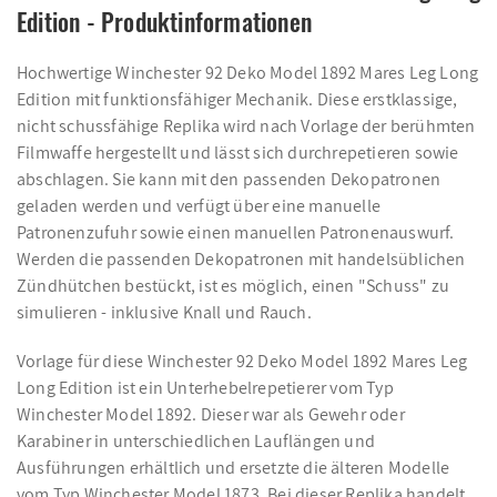
Edition - Produktinformationen
Hochwertige Winchester 92 Deko Model 1892 Mares Leg Long
Edition mit funktionsfähiger Mechanik. Diese erstklassige,
nicht schussfähige Replika wird nach Vorlage der berühmten
Filmwaffe hergestellt und lässt sich durchrepetieren sowie
abschlagen. Sie kann mit den passenden Dekopatronen
geladen werden und verfügt über eine manuelle
Patronenzufuhr sowie einen manuellen Patronenauswurf.
Werden die passenden Dekopatronen mit handelsüblichen
Zündhütchen bestückt, ist es möglich, einen "Schuss" zu
simulieren - inklusive Knall und Rauch.
Vorlage für diese Winchester 92 Deko Model 1892 Mares Leg
Long Edition ist ein Unterhebelrepetierer vom Typ
Winchester Model 1892. Dieser war als Gewehr oder
Karabiner in unterschiedlichen Lauflängen und
Ausführungen erhältlich und ersetzte die älteren Modelle
vom Typ Winchester Model 1873. Bei dieser Replika handelt