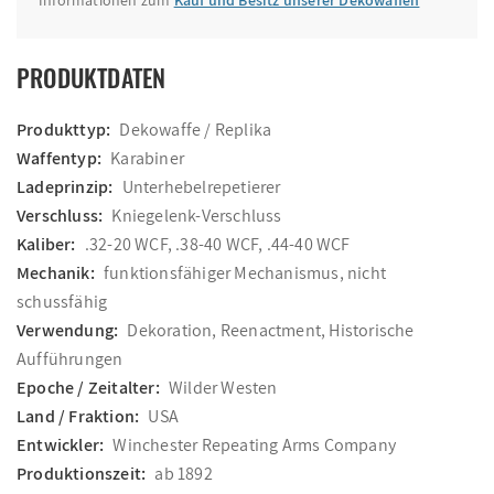
Informationen zum
Kauf und Besitz unserer Dekowaffen
PRODUKTDATEN
Produkttyp:
Dekowaffe / Replika
Waffentyp:
Karabiner
Ladeprinzip:
Unterhebelrepetierer
Verschluss:
Kniegelenk-Verschluss
Kaliber:
.32-20 WCF, .38-40 WCF, .44-40 WCF
Mechanik:
funktionsfähiger Mechanismus, nicht
schussfähig
Verwendung:
Dekoration, Reenactment, Historische
Aufführungen
Epoche / Zeitalter:
Wilder Westen
Land / Fraktion:
USA
Entwickler:
Winchester Repeating Arms Company
Produktionszeit:
ab 1892