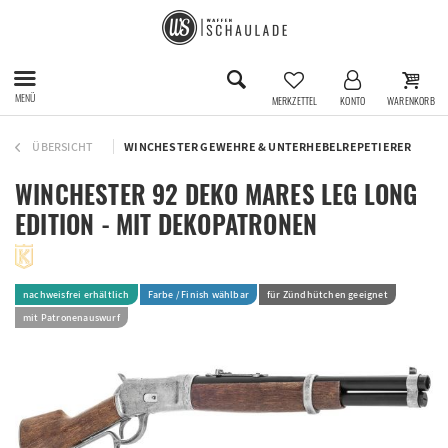
MENÜ
MERKZETTEL
KONTO
WARENKORB
ÜBERSICHT
WINCHESTER GEWEHRE & UNTERHEBELREPETIERER
WINCHESTER 92 DEKO MARES LEG LONG
EDITION - MIT DEKOPATRONEN
nachweisfrei erhältlich
Farbe / Finish wählbar
für Zündhütchen geeignet
mit Patronenauswurf