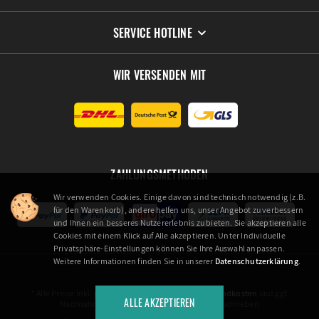
SERVICE HOTLINE
WIR VERSENDEN MIT
ZAHLUNGSMETHODEN
Wir verwenden Cookies. Einige davon sind technisch notwendig (z.B.
für den Warenkorb), andere helfen uns, unser Angebot zu verbessern
und Ihnen ein besseres Nutzererlebnis zu bieten. Sie akzeptieren alle
Cookies mit einem Klick auf Alle akzeptieren. Unter Individuelle
Privatsphäre-Einstellungen können Sie Ihre Auswahl anpassen.
Weitere Informationen finden Sie in unserer
Datenschutzerklärung
.
* Alle Preise inkl. gesetzl. Mehrwertsteuer zzgl.
Versandkosten
und ggf.
ALLE AKZEPTIEREN
Nachnahmegebühren, wenn nicht anders beschrieben