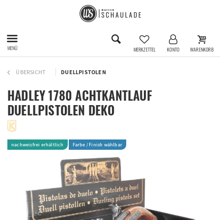
MENÜ
MERKZETTEL
KONTO
WARENKORB
ÜBERSICHT
DUELLPISTOLEN
HADLEY 1780 ACHTKANTLAUF
DUELLPISTOLEN DEKO
nachweisfrei erhältlich
Farbe / Finish wählbar