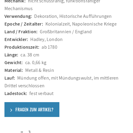
Mechanik:
nicht schussfähig, funktionsfähiger
Mechanismus
Verwendung:
Dekoration, Historische Aufführungen
Epoche / Zeitalter:
Kolonialzeit, Napoleonische Kriege
Land / Fraktion:
Großbritannien / England
Entwickler:
Hadley, London
Produktionszeit:
ab 1780
Länge:
ca. 38 cm
Gewicht:
ca. 0,66 kg
Material:
Metall & Resin
Lauf:
Mündung offen, mit Mündungswulst, im mittleren
Drittel verschlossen
Ladestock:
fest verbaut
FRAGEN ZUM ARTIKEL?
3