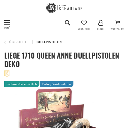
MENÜ
MERKZETTEL
KONTO
WARENKORB
ÜBERSICHT
DUELLPISTOLEN
LIEGE 1710 QUEEN ANNE DUELLPISTOLEN
DEKO
nachweisfrei erhältlich
Farbe / Finish wählbar