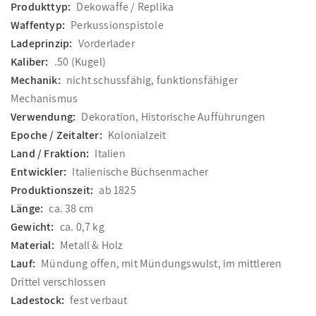
Produkttyp:
Dekowaffe / Replika
Waffentyp:
Perkussionspistole
Ladeprinzip:
Vorderlader
Kaliber:
.50 (Kugel)
Mechanik:
nicht schussfähig, funktionsfähiger
Mechanismus
Verwendung:
Dekoration, Historische Aufführungen
Epoche / Zeitalter:
Kolonialzeit
Land / Fraktion:
Italien
Entwickler:
Italienische Büchsenmacher
Produktionszeit:
ab 1825
Länge:
ca. 38 cm
Gewicht:
ca. 0,7 kg
Material:
Metall & Holz
Lauf:
Mündung offen, mit Mündungswulst, im mittleren
Drittel verschlossen
Ladestock:
fest verbaut