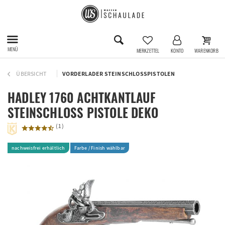
MENÜ
MERKZETTEL
KONTO
WARENKORB
ÜBERSICHT
VORDERLADER STEINSCHLOSSPISTOLEN
HADLEY 1760 ACHTKANTLAUF
STEINSCHLOSS PISTOLE DEKO
(
1
)
nachweisfrei erhältlich
Farbe / Finish wählbar