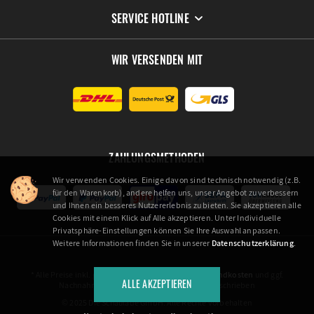
SERVICE HOTLINE
WIR VERSENDEN MIT
ZAHLUNGSMETHODEN
Wir verwenden Cookies. Einige davon sind technisch notwendig (z.B.
für den Warenkorb), andere helfen uns, unser Angebot zu verbessern
und Ihnen ein besseres Nutzererlebnis zu bieten. Sie akzeptieren alle
Cookies mit einem Klick auf Alle akzeptieren. Unter Individuelle
Privatsphäre-Einstellungen können Sie Ihre Auswahl anpassen.
Weitere Informationen finden Sie in unserer
Datenschutzerklärung
.
* Alle Preise inkl. gesetzl. Mehrwertsteuer zzgl.
Versandkosten
und ggf.
ALLE AKZEPTIEREN
Nachnahmegebühren, wenn nicht anders beschrieben
© 2025 Die Schaulade GmbH. Alle Rechte vorbehalten