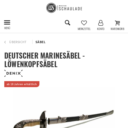
MENÜ
MERKZETTEL
KONTO
WARENKORB
ÜBERSICHT
SÄBEL
DEUTSCHER MARINESÄBEL -
LÖWENKOPFSÄBEL
ab 18 Jahren erhältlich