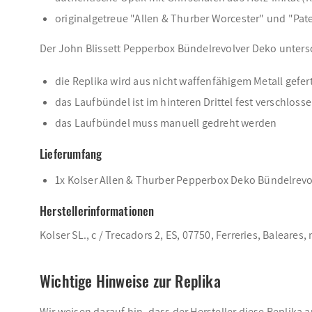
originalgetreue "Allen & Thurber Worcester" und "Pa
Der John Blissett Pepperbox Bündelrevolver Deko unters
die Replika wird aus nicht waffenfähigem Metall gefert
das Laufbündel ist im hinteren Drittel fest verschloss
das Laufbündel muss manuell gedreht werden
Lieferumfang
1x Kolser Allen & Thurber Pepperbox Deko Bündelrevo
Herstellerinformationen
Kolser SL., c / Trecadors 2, ES, 07750, Ferreries, Baleare
Wichtige Hinweise zur Replika
Wir weisen darauf hin, dass der Hersteller diese Replika 