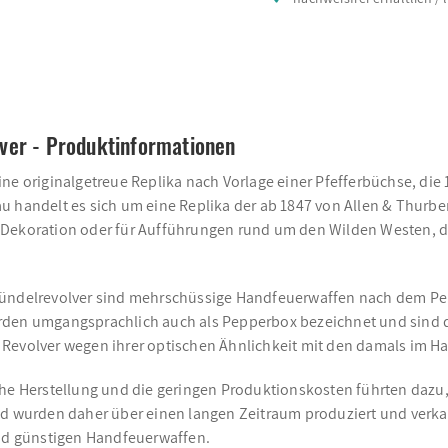
ver - Produktinformationen
ine originalgetreue Replika nach Vorlage einer Pfefferbüchse, d
 handelt es sich um eine Replika der ab 1847 von Allen & Thurber 
zur Dekoration oder für Aufführungen rund um den Wilden Westen, d
 Bündelrevolver sind mehrschüssige Handfeuerwaffen nach dem Pe
erden umgangsprachlich auch als Pepperbox bezeichnet und sind
 Revolver wegen ihrer optischen Ähnlichkeit mit den damals im H
che Herstellung und die geringen Produktionskosten führten dazu
und wurden daher über einen langen Zeitraum produziert und verk
und günstigen Handfeuerwaffen.