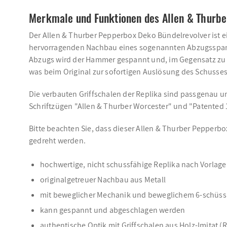
Merkmale und Funktionen des Allen & Thurb
Der Allen & Thurber Pepperbox Deko Bündelrevolver ist e
hervorragenden Nachbau eines sogenannten Abzugsspanne
Abzugs wird der Hammer gespannt und, im Gegensatz zu m
was beim Original zur sofortigen Auslösung des Schusses
Die verbauten Griffschalen der Replika sind passgenau u
Schriftzügen "Allen & Thurber Worcester" und "Patented 
Bitte beachten Sie, dass dieser Allen & Thurber Pepperb
gedreht werden.
hochwertige, nicht schussfähige Replika nach Vorlage 
originalgetreuer Nachbau aus Metall
mit beweglicher Mechanik und beweglichem 6-schüss
kann gespannt und abgeschlagen werden
authentische Optik mit Griffschalen aus Holz-Imitat (R