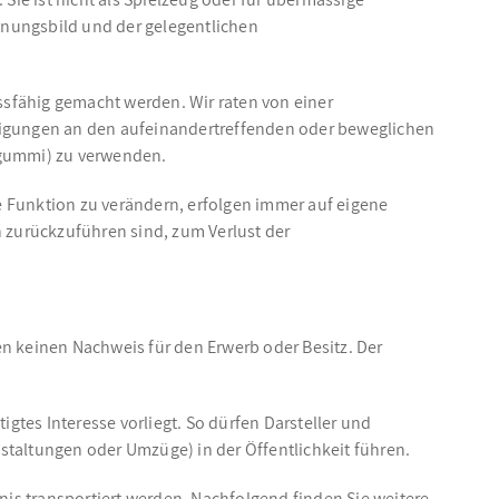
inungsbild und der gelegentlichen
ussfähig gemacht werden. Wir raten von einer
igungen an den aufeinandertreffenden oder beweglichen
sgummi) zu verwenden.
e Funktion zu verändern, erfolgen immer auf eigene
 zurückzuführen sind, zum Verlust der
n keinen Nachweis für den Erwerb oder Besitz. Der
gtes Interesse vorliegt. So dürfen Darsteller und
altungen oder Umzüge) in der Öffentlichkeit führen.
nis transportiert werden. Nachfolgend finden Sie weitere