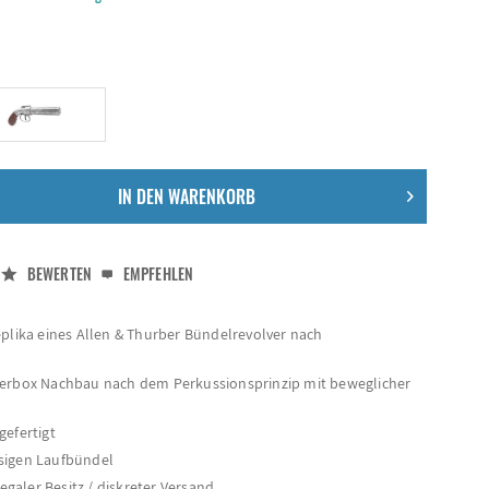
IN DEN
WARENKORB
BEWERTEN
EMPFEHLEN
eplika eines Allen & Thurber Bündelrevolver nach
perbox Nachbau nach dem Perkussionsprinzip mit beweglicher
gefertigt
sigen Laufbündel
legaler Besitz / diskreter Versand