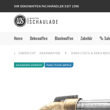
IHR DEKOWAFFEN FACHHÄNDLER SEIT 1998
Home
Dekowaffen
Blankwaffen
Zubehör
% Sal
ÜBERSICHT
DEKOWAFFEN
DEKO COLTS & DEKO REV
nachweisfrei erhältlich
Farbe / Finish wählbar