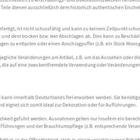
eile dienen ausschließlich dem historisch authentischen Ersche
efertigt, ist nicht schussfähig und kann zu keinem Zeitpunkt sch
und dem trocken bzw. leer Abschlagen ab. Dies kann zu Beschäd
agen zu entlasten oder einen Anschlagpuffer (z.B. ein Stück Moo
jegliche Veränderungen am Artikel, z.B. um das Aussehen oder di
, die auf eine zweckentfremdete Verwendung oder Veränderungen
d kann innerhalb Deutschlands frei erworben werden. Sie benötige
d eignet sich somit ideal zur Dekoration oder für Aufführungen.
ichkeit geführt werden. Ausnahmen gelten nur insofern ein berechti
führungen und der Brauchtumspflege (z.B. entsprechende Veranst
ikel, in der Öffentlichkeit, stets in einem verschlossenen Behält