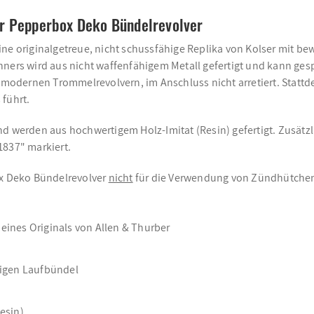
er Pepperbox Deko Bündelrevolver
ine originalgetreue, nicht schussfähige Replika von Kolser mit 
rs wird aus nicht waffenfähigem Metall gefertigt und kann ges
odernen Trommelrevolvern, im Anschluss nicht arretiert. Stattd
 führt.
nd werden aus hochwertigem Holz-Imitat (Resin) gefertigt. Zusätz
1837" markiert.
ox Deko Bündelrevolver
nicht
für die Verwendung von Zündhütchen
eines Originals von Allen & Thurber
igen Laufbündel
esin)