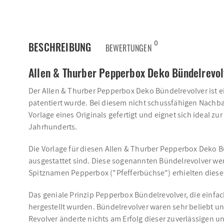
0
BESCHREIBUNG
BEWERTUNGEN
Allen & Thurber Pepperbox Deko Bündelrevol
Der Allen & Thurber Pepperbox Deko Bündelrevolver ist e
patentiert wurde. Bei diesem nicht schussfähigen Nachbau
Vorlage eines Originals gefertigt und eignet sich ideal 
Jahrhunderts.
Die Vorlage für diesen Allen & Thurber Pepperbox Deko
ausgestattet sind. Diese sogenannten Bündelrevolver w
Spitznamen Pepperbox ("Pfefferbüchse") erhielten diese
Das geniale Prinzip Pepperbox Bündelrevolver, die einfa
hergestellt wurden. Bündelrevolver waren sehr beliebt 
Revolver änderte nichts am Erfolg dieser zuverlässigen 