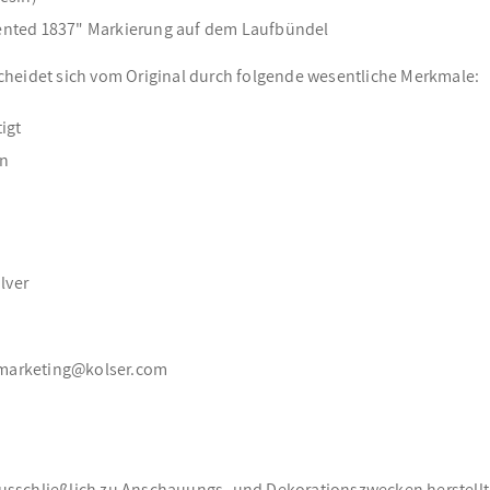
tented 1837" Markierung auf dem Laufbündel
cheidet sich vom Original durch folgende wesentliche Merkmale:
igt
en
lver
s, marketing@kolser.com
ausschließlich zu Anschauungs- und Dekorationszwecken herstellt. 