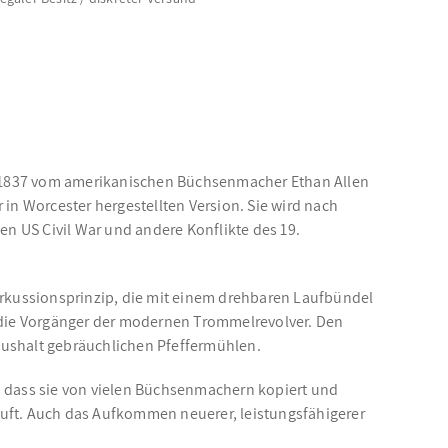
ie 1837 vom amerikanischen Büchsenmacher Ethan Allen
in Worcester hergestellten Version. Sie wird nach
en US Civil War und andere Konflikte des 19.
rkussionsprinzip, die mit einem drehbaren Laufbündel
 die Vorgänger der modernen Trommelrevolver. Den
aushalt gebräuchlichen Pfeffermühlen.
, dass sie von vielen Büchsenmachern kopiert und
auft. Auch das Aufkommen neuerer, leistungsfähigerer