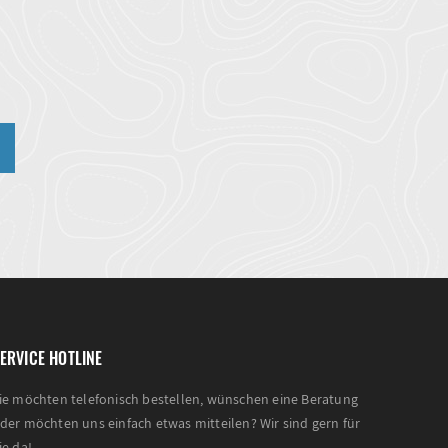
n
ERVICE HOTLINE
ie möchten telefonisch bestellen, wünschen eine Beratung
der möchten uns einfach etwas mitteilen? Wir sind gern für
ie da!